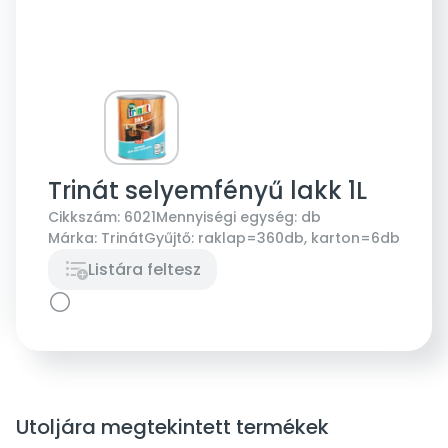
Trinát selyemfényű lakk 1L
Cikkszám:
6021
Mennyiségi egység:
db
Márka:
Trinát
Gyűjtő:
raklap=360db, karton=6db
Listára feltesz
Utoljára megtekintett termékek