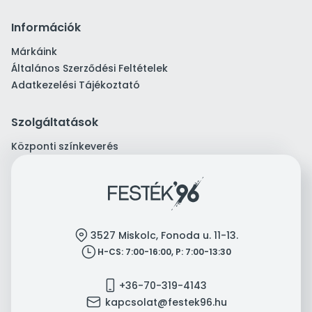
Információk
Márkáink
Általános Szerződési Feltételek
Adatkezelési Tájékoztató
Szolgáltatások
Központi színkeverés
location
3527 Miskolc, Fonoda u. 11-13.
clock
H-CS: 7:00-16:00, P: 7:00-13:30
mobile
+36-70-319-4143
mail
kapcsolat@festek96.hu