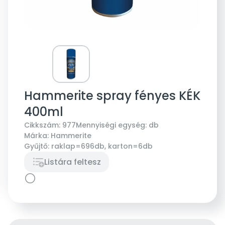
Hammerite spray fényes KÉK
400ml
Cikkszám:
977
Mennyiségi egység:
db
Márka:
Hammerite
Gyűjtő:
raklap=696db, karton=6db
Listára feltesz