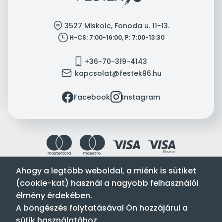
location
3527 Miskolc, Fonoda u. 11-13.
clock
H-CS: 7:00-16:00, P: 7:00-13:30
mobile
+36-70-319-4143
mail
kapcsolat@festek96.hu
facebook
instagram
Facebook
Instagram
Ahogy a legtöbb weboldal, a miénk is sütiket
(cookie-kat) használ a nagyobb felhasználói
Festék’96 Kft. © 1996-2024. Minden jog fenntartva.
élmény érdekében.
Tervezte és készítette:
Vision-Software, az Octopus 8 ERP
A böngészés folytatásával Ön hozzájárul a
forgalmazója
.
sütik használatához.