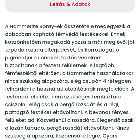
Leírás & Adatok
A Hammerite Spray-ek összetétele megegyezik a
dobozban kapható fémvédő festékekkel. Ennek
köszönhetően megakadályozza a már meglévő, jól
tapadó rozsda elterjedését, és korróziógátló
pigmentjei különösen tartós védelmet
biztosítanak a festett felületnek. A legtöbb
fémfestéktől eltérően, a Hammerite használatakor
nincs szükség alapozóra, elég csupán 4 rétegben
felhordani a használati utasításnak megfelelően. A
festendő felületet nem szükséges fémtisztára
csiszolni, elég csak a pergő rozsdát és a régi,
pattogzó festéket eltávolítani. A bevonat fényes
felületet ad. Közvetlenül a rozsdára. Elegendő csak
a lazán tapadó, pergő rozsdát eltávolítani. Nincs
szükség alapozóra, közbenső rétegre. Gyors