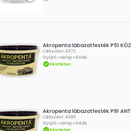
Akropenta lábazatfesték P51 KÖ
Cikkszám:
4372
Gyűjtő:
raklap=64db
Készleten
Akropenta lábazatfesték P91 AN
Cikkszám:
4390
Gyűjtő:
raklap=64db
Készleten