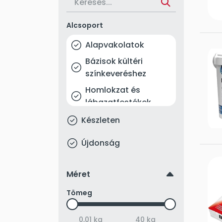
Héra
Kemikál
Alcsoport
Materiál
Alapvakolatok
Peakston
Bázisok kültéri
Polifarbe
színkeveréshez
Széria
Homlokzat és
lábazatfestékek
Thermotek
Lábazati díszvakolat
Valmor
Készleten
Nemesvakolat,
Újdonság
vékonyvakolat
Szilikátos vakolat
up
Méret
Szilikonos vakolat
Tömeg
Vakolatalapozó