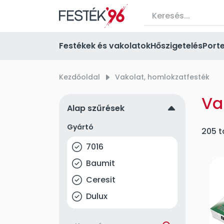
Festékek és vakolatok
Hőszigetelés
Port
Kezdőoldal
right_small
Vakolat, homlokzatfesték
Va
up
Alap szűrések
Gyártó
205 t
7016
Baumit
Ceresit
Dulux
Düfa