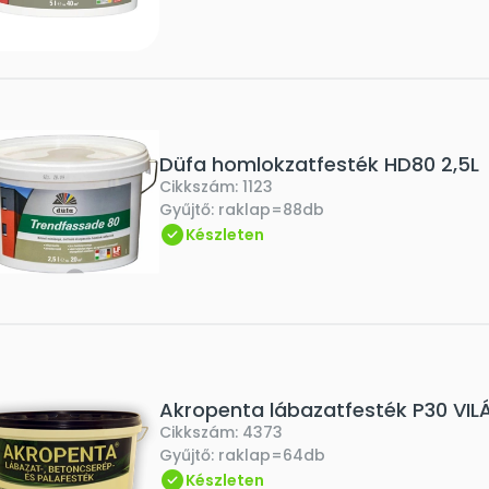
Düfa homlokzatfesték HD80 2,5L
Cikkszám:
1123
Gyűjtő:
raklap=88db
Készleten
Akropenta lábazatfesték P30 VI
Cikkszám:
4373
Gyűjtő:
raklap=64db
Készleten