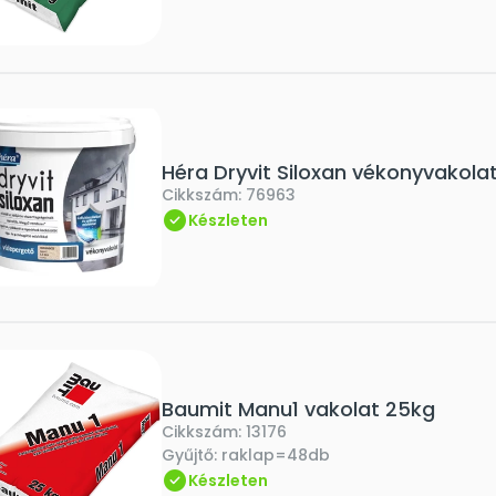
Héra Dryvit Siloxan vékonyvakola
Cikkszám:
76963
Készleten
Baumit Manu1 vakolat 25kg
Cikkszám:
13176
Gyűjtő:
raklap=48db
Készleten