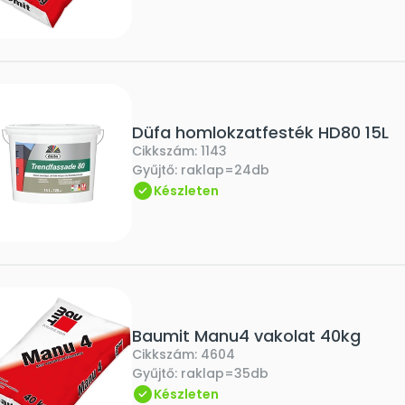
Düfa homlokzatfesték HD80 15L
Cikkszám:
1143
Gyűjtő:
raklap=24db
Készleten
Baumit Manu4 vakolat 40kg
Cikkszám:
4604
Gyűjtő:
raklap=35db
Készleten