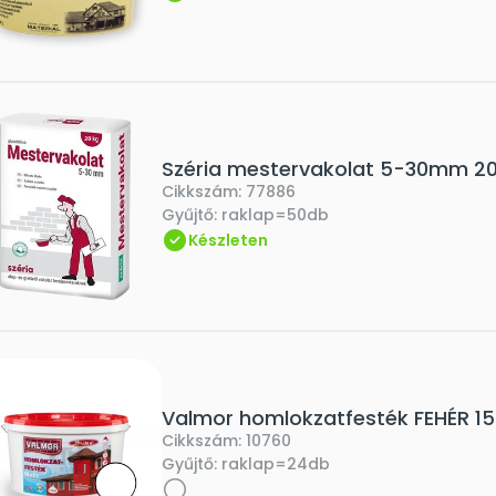
Széria mestervakolat 5-30mm 2
Cikkszám:
77886
Gyűjtő:
raklap=50db
Készleten
Valmor homlokzatfesték FEHÉR 15
Cikkszám:
10760
Gyűjtő:
raklap=24db