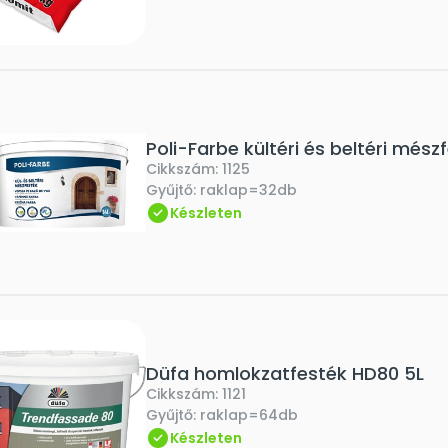
Poli-Farbe kültéri és beltéri mész
Cikkszám:
1125
Gyűjtő:
raklap=32db
Készleten
Düfa homlokzatfesték HD80 5L
Cikkszám:
1121
Gyűjtő:
raklap=64db
Készleten