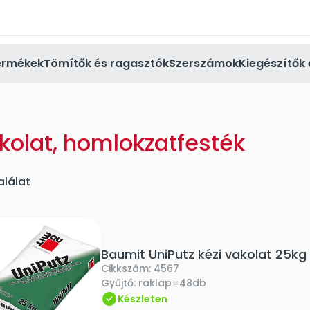
ermékek
Tömítők és ragasztók
Szerszámok
Kiegészítők 
kolat, homlokzatfesték
alálat
Baumit UniPutz kézi vakolat 25kg
Cikkszám:
4567
Gyűjtő:
raklap=48db
Készleten