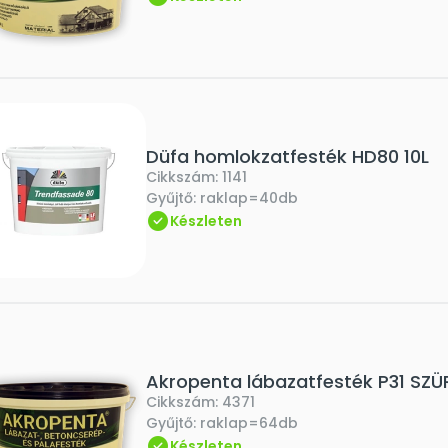
Düfa homlokzatfesték HD80 10L
Cikkszám:
1141
Gyűjtő:
raklap=40db
Készleten
Akropenta lábazatfesték P31 SZÜ
Cikkszám:
4371
Gyűjtő:
raklap=64db
Készleten