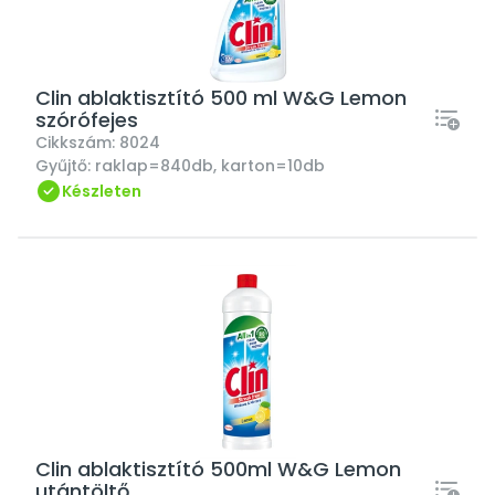
Clin ablaktisztító 500 ml W&G Lemon
szórófejes
Cikkszám:
8024
Gyűjtő:
raklap=840db, karton=10db
Készleten
Clin ablaktisztító 500ml W&G Lemon
utántöltő