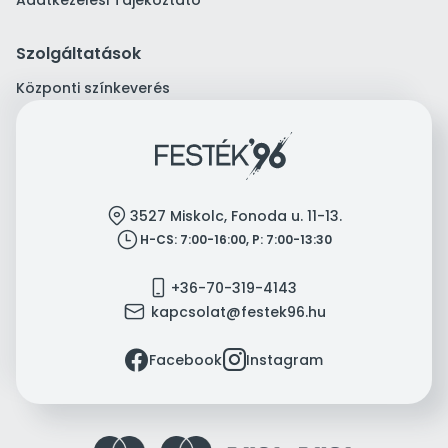
Adatkezelési Tájékoztató
Szolgáltatások
Központi színkeverés
location
3527 Miskolc, Fonoda u. 11-13.
clock
H-CS: 7:00-16:00, P: 7:00-13:30
mobile
+36-70-319-4143
mail
kapcsolat@festek96.hu
facebook
instagram
Facebook
Instagram