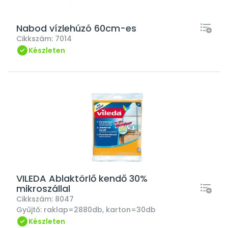
Nabod vízlehúzó 60cm-es
Cikkszám:
7014
Készleten
VILEDA Ablaktörlő kendő 30%
mikroszállal
Cikkszám:
8047
Gyűjtő:
raklap=2880db, karton=30db
Készleten