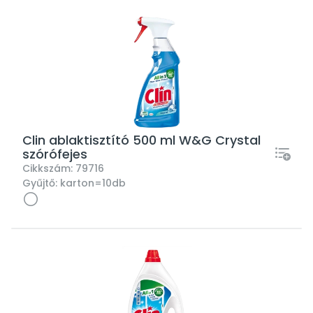
Clin ablaktisztító 500 ml W&G Crystal
szórófejes
Cikkszám:
79716
Gyűjtő:
karton=10db