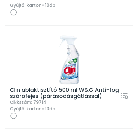
Gyűjtő:
karton=10db
Clin ablaktisztító 500 ml W&G Anti-fog
szórófejes (párásodásgátlással)
Cikkszám:
79714
Gyűjtő:
karton=10db