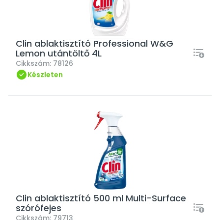
Clin ablaktisztító Professional W&G
Lemon utántöltő 4L
Cikkszám:
78126
Készleten
Clin ablaktisztító 500 ml Multi-Surface
szórófejes
Cikkszám:
79713