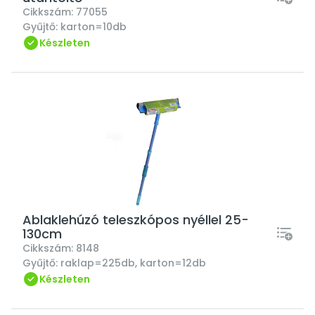
Cikkszám:
77055
Gyűjtő:
karton=10db
Készleten
Ablaklehúzó teleszkópos nyéllel 25-
130cm
Cikkszám:
8148
Gyűjtő:
raklap=225db, karton=12db
Készleten