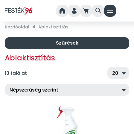
home
person
cart
search
menu
Kezdőoldal
right_small
Ablaktisztítás
Szűrések
Ablaktisztítás
13 találat