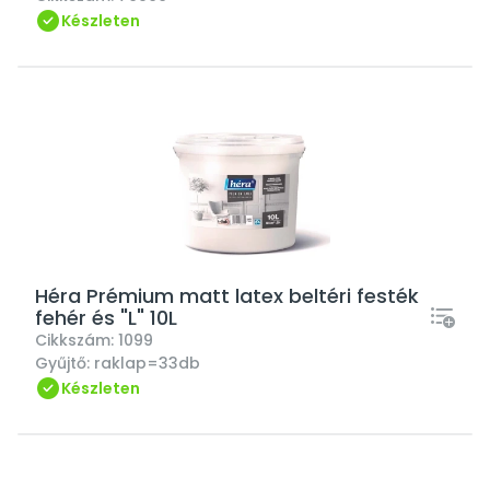
Készleten
Héra Prémium matt latex beltéri festék
fehér és "L" 10L
Cikkszám:
1099
Gyűjtő:
raklap=33db
Készleten