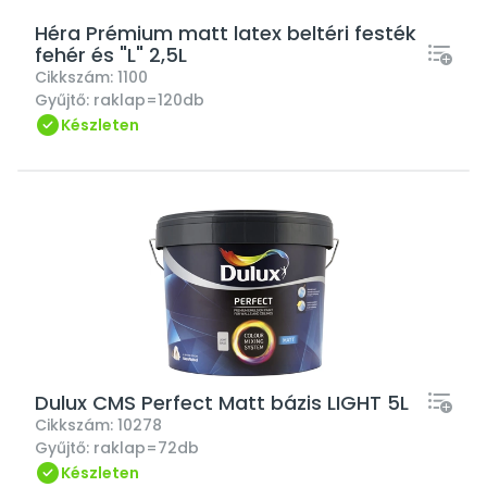
Héra Prémium matt latex beltéri festék
fehér és "L" 2,5L
Cikkszám:
1100
Gyűjtő:
raklap=120db
Készleten
Dulux CMS Perfect Matt bázis LIGHT 5L
Cikkszám:
10278
Gyűjtő:
raklap=72db
Készleten