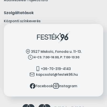
Adatkezelési Tájékoztató
Szolgáltatások
Központi színkeverés
location
3527 Miskolc, Fonoda u. 11-13.
clock
H-CS: 7:00-16:00, P: 7:00-13:30
mobile
+36-70-319-4143
mail
kapcsolat@festek96.hu
facebook
instagram
Facebook
Instagram