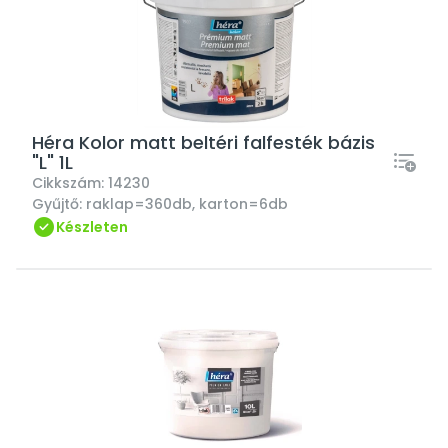
Héra Kolor matt beltéri falfesték bázis
"L" 1L
Cikkszám:
14230
Gyűjtő:
raklap=360db, karton=6db
Készleten