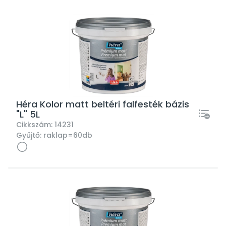
Héra Kolor matt beltéri falfesték bázis
"L" 5L
Cikkszám:
14231
Gyűjtő:
raklap=60db