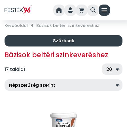
home
person
cart
search
menu
Kezdőoldal
right_small
Bázisok beltéri színkeveréshez
Szűrések
Bázisok beltéri színkeveréshez
17 találat