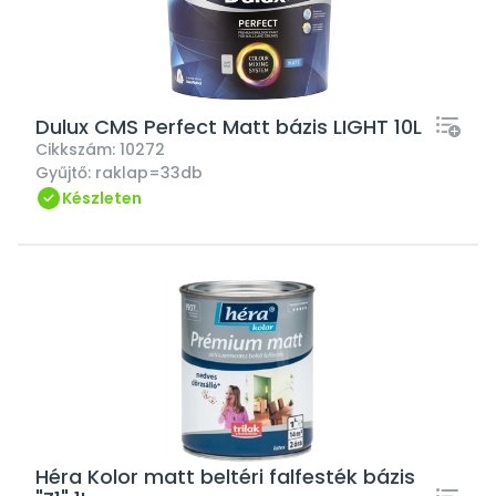
Dulux CMS Perfect Matt bázis LIGHT 10L
Cikkszám:
10272
Gyűjtő:
raklap=33db
Készleten
Héra Kolor matt beltéri falfesték bázis