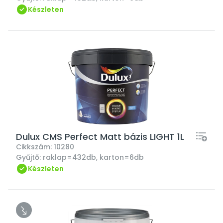
Készleten
Dulux CMS Perfect Matt bázis LIGHT 1L
Cikkszám:
10280
Gyűjtő:
raklap=432db, karton=6db
Készleten