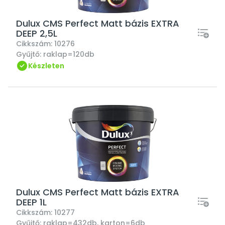
Dulux CMS Perfect Matt bázis EXTRA
DEEP 2,5L
Cikkszám:
10276
Gyűjtő:
raklap=120db
Készleten
Dulux CMS Perfect Matt bázis EXTRA
DEEP 1L
Cikkszám:
10277
Gyűjtő:
raklap=432db, karton=6db