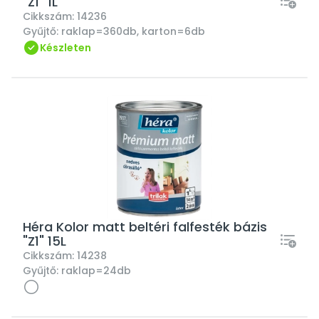
"Z1" 1L
Cikkszám:
14236
Gyűjtő:
raklap=360db, karton=6db
Készleten
Héra Kolor matt beltéri falfesték bázis
"Z1" 15L
Cikkszám:
14238
Gyűjtő:
raklap=24db