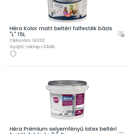
Héra Kolor matt beltéri falfesték bázis
"L" 15L
Cikkszám:
14232
Gyűjtő:
raklap=24db
Héra Prémium selyemfényű latex beltéri