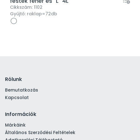
festék fehér és "L" 4L
Cikkszám:
1102
Gyűjtő:
raklap=72db
Rólunk
Bemutatkozás
Kapcsolat
Információk
Márkáink
Általános Szerződési Feltételek