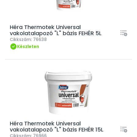
Héra Thermotek Universal
vakolatalapozó "L" bázis FEHÉR 5L
Cikkszám:
76638
Készleten
Héra Thermotek Universal
vakolatalapozó "L" bázis FEHÉR 15L
Cikkszám:
76966