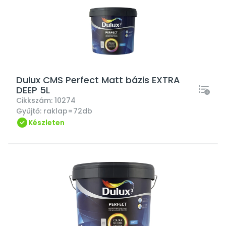
Dulux CMS Perfect Matt bázis EXTRA
DEEP 5L
Cikkszám:
10274
Gyűjtő:
raklap=72db
Készleten