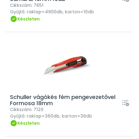
Cikkszám:
7651
Gyűjtő:
raklap=4900db, karton=10db
Készleten
Schuller vágókés fém pengevezetővel
Formosa 18mm
Cikkszám:
7120
Gyűjtő:
raklap=360db, karton=36db
Készleten