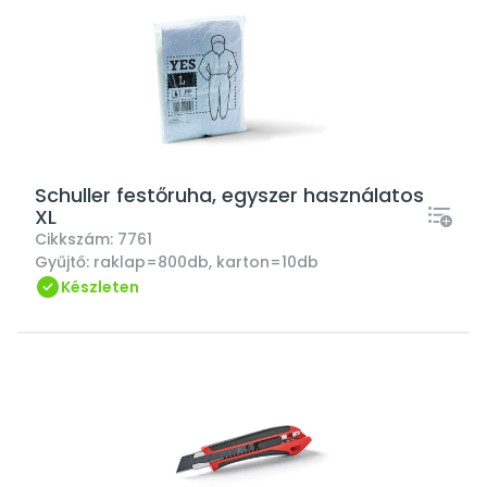
Schuller festőruha, egyszer használatos
XL
Cikkszám:
7761
Gyűjtő:
raklap=800db, karton=10db
Készleten