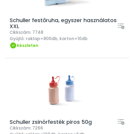
Schuller festőruha, egyszer használatos
XXL
Cikkszám:
7748
Gyűjtő:
raklap=800db, karton=10db
Készleten
Schuller zsinórfesték piros 50g
Cikkszám:
7266