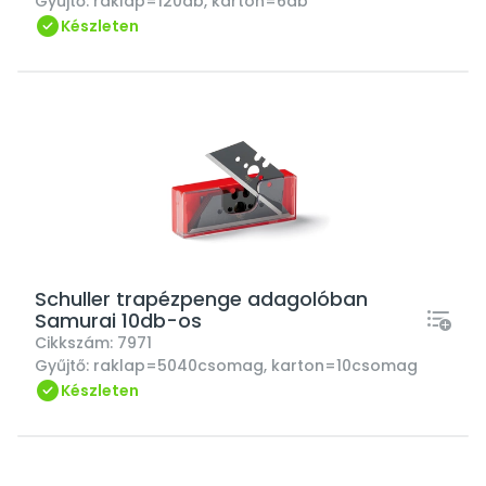
Gyűjtő:
raklap=120db, karton=6db
Készleten
Schuller trapézpenge adagolóban
Samurai 10db-os
Cikkszám:
7971
Gyűjtő:
raklap=5040csomag, karton=10csomag
Készleten