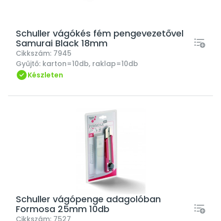
Schuller vágókés fém pengevezetővel
Samurai Black 18mm
Cikkszám:
7945
Gyűjtő:
karton=10db, raklap=10db
Készleten
Schuller vágópenge adagolóban
Formosa 25mm 10db
Cikkszám:
7527