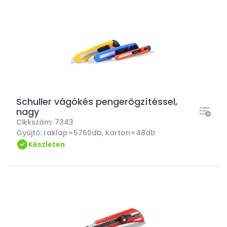
Schuller vágókés pengerögzítéssel,
nagy
Cikkszám:
7343
Gyűjtő:
raklap=5760db, karton=48db
Készleten