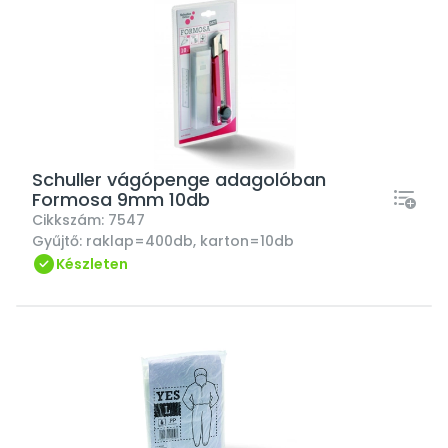
Schuller vágópenge adagolóban
Formosa 9mm 10db
Cikkszám:
7547
Gyűjtő:
raklap=400db, karton=10db
Készleten