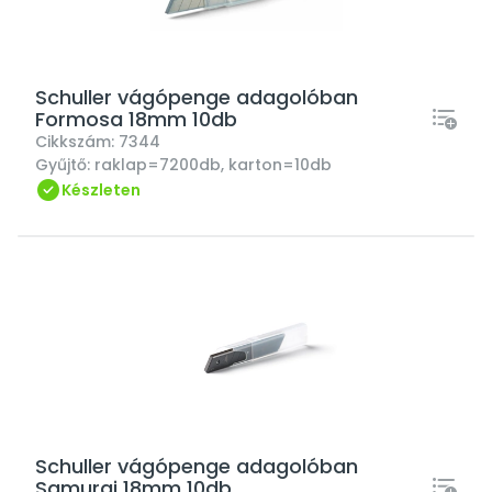
Schuller vágópenge adagolóban
Formosa 18mm 10db
Cikkszám:
7344
Gyűjtő:
raklap=7200db, karton=10db
Készleten
Schuller vágópenge adagolóban
Samurai 18mm 10db