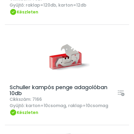
Gyűjtő:
raklap=120db, karton=12db
Készleten
Schuller kampós penge adagolóban
10db
Cikkszám:
7166
Gyűjtő:
karton=10csomag, raklap=10csomag
Készleten