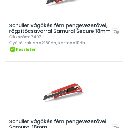
Schuller vágókés fém pengevezetővel,
rögzítőcsavarral Samurai Secure 18mm
Cikkszám:
7492
Gyűjtő:
raklap=2160db, karton=10db
Készleten
Schuller vágókés fém pengevezetővel
Samurai 18mm