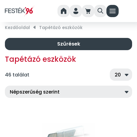
home
person
cart
search
menu
Kezdőoldal
right_small
Tapétázó eszközök
Szűrések
Tapétázó eszközök
46 találat