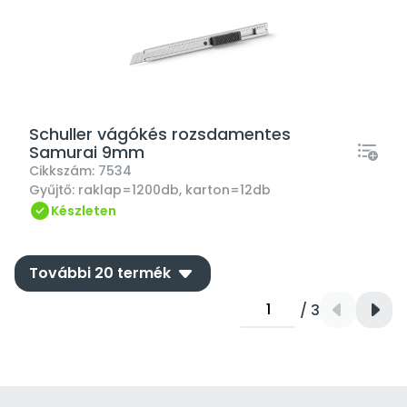
Schuller vágókés rozsdamentes
Samurai 9mm
Cikkszám:
7534
Gyűjtő:
raklap=1200db, karton=12db
Készleten
down
További 20 termék
/ 3