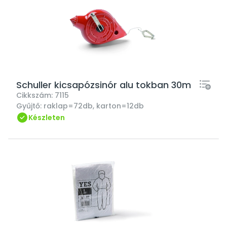
Schuller kicsapózsinór alu tokban 30m
Cikkszám:
7115
Gyűjtő:
raklap=72db, karton=12db
Készleten