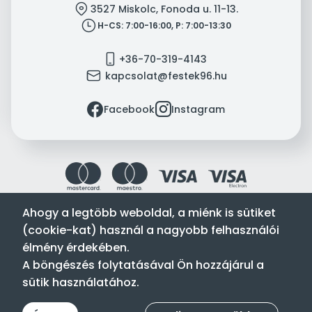
location
3527 Miskolc, Fonoda u. 11-13.
clock
H-CS: 7:00-16:00, P: 7:00-13:30
mobile
+36-70-319-4143
mail
kapcsolat@festek96.hu
facebook
instagram
Facebook
Instagram
Ahogy a legtöbb weboldal, a miénk is sütiket
(cookie-kat) használ a nagyobb felhasználói
Festék’96 Kft. © 1996-2024. Minden jog fenntartva.
élmény érdekében.
Tervezte és készítette:
Vision-Software, az Octopus 8 ERP
A böngészés folytatásával Ön hozzájárul a
forgalmazója
.
sütik használatához.