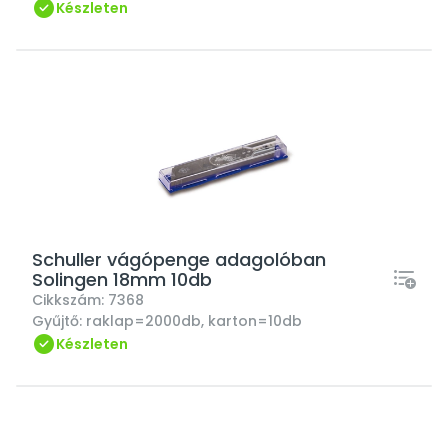
Készleten
Schuller vágópenge adagolóban
Solingen 18mm 10db
Cikkszám:
7368
Gyűjtő:
raklap=2000db, karton=10db
Készleten