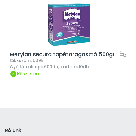
Metylan secura tapétaragasztó 500gr
Cikkszám:
5098
Gyűjtő:
raklap=600db, karton=10db
Készleten
Rólunk