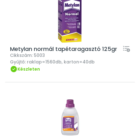
Metylan normál tapétaragasztó 125gr
Cikkszám:
5003
Gyűjtő:
raklap=1560db, karton=40db
Készleten