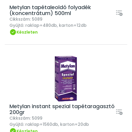
Metylan tapétaleoldó folyadék
(koncentrátum) 500ml
Cikkszám:
5089
Gyűjtő:
raklap=480db, karton=12db
Készleten
Metylan instant spezial tapétaragasztó
200gr
Cikkszám:
5099
Gyűjtő:
raklap=1560db, karton=20db
Készleten