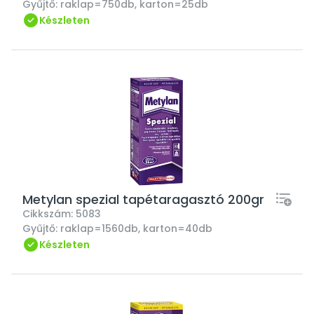
Gyűjtő:
raklap=750db, karton=25db
Készleten
Metylan spezial tapétaragasztó 200gr
Cikkszám:
5083
Gyűjtő:
raklap=1560db, karton=40db
Készleten