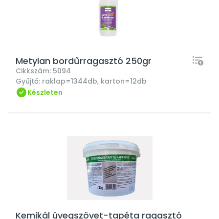
Metylan bordűrragasztó 250gr
Cikkszám:
5094
Gyűjtő:
raklap=1344db, karton=12db
Készleten
Kemikál üvegszövet-tapéta ragasztó