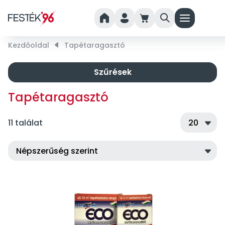
home
person
cart
search
menu
Kezdőoldal
right_small
Tapétaragasztó
Szűrések
Tapétaragasztó
11 találat