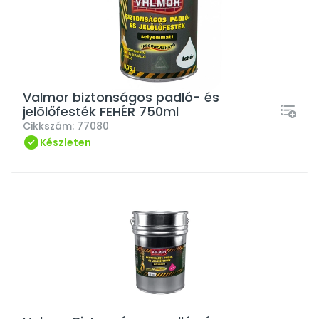
Valmor biztonságos padló- és
jelölőfesték FEHÉR 750ml
Cikkszám:
77080
Készleten