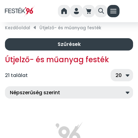
home
person
cart
search
menu
Kezdőoldal
right_small
Útjelző- és műanyag festék
Szűrések
Útjelző- és műanyag festék
21 találat