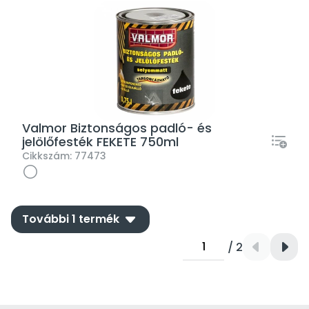
Valmor Biztonságos padló- és
jelölőfesték FEKETE 750ml
Cikkszám:
77473
down
További 1 termék
/ 2