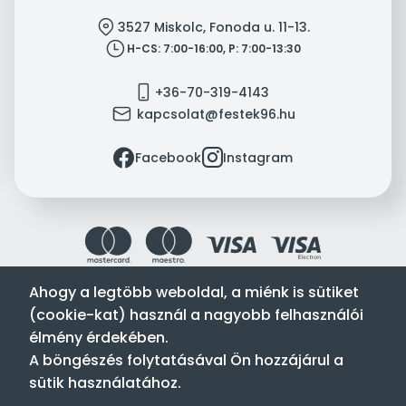
location
3527 Miskolc, Fonoda u. 11-13.
clock
H-CS: 7:00-16:00, P: 7:00-13:30
mobile
+36-70-319-4143
mail
kapcsolat@festek96.hu
facebook
instagram
Facebook
Instagram
Ahogy a legtöbb weboldal, a miénk is sütiket
(cookie-kat) használ a nagyobb felhasználói
Festék’96 Kft. © 1996-2024. Minden jog fenntartva.
élmény érdekében.
Tervezte és készítette:
Vision-Software, az Octopus 8 ERP
A böngészés folytatásával Ön hozzájárul a
forgalmazója
.
sütik használatához.