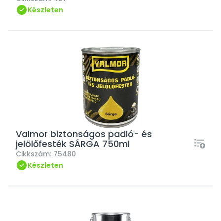
Készleten
Valmor biztonságos padló- és
jelölőfesték SÁRGA 750ml
Cikkszám:
75480
Készleten