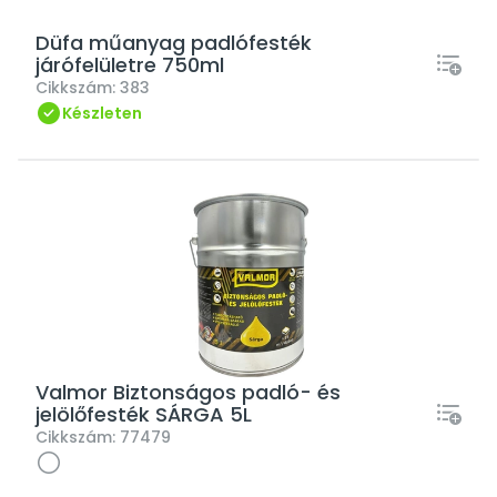
Düfa műanyag padlófesték
járófelületre 750ml
Cikkszám:
383
Készleten
Valmor Biztonságos padló- és
jelölőfesték SÁRGA 5L
Cikkszám:
77479