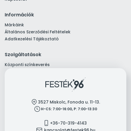
Információk
Márkáink
Általános Szerződési Feltételek
Adatkezelési Tájékoztató
Szolgáltatások
Központi színkeverés
location
3527 Miskolc, Fonoda u. 11-13.
clock
H-CS: 7:00-16:00, P: 7:00-13:30
mobile
+36-70-319-4143
mail
kapcsolat@festek96.hu