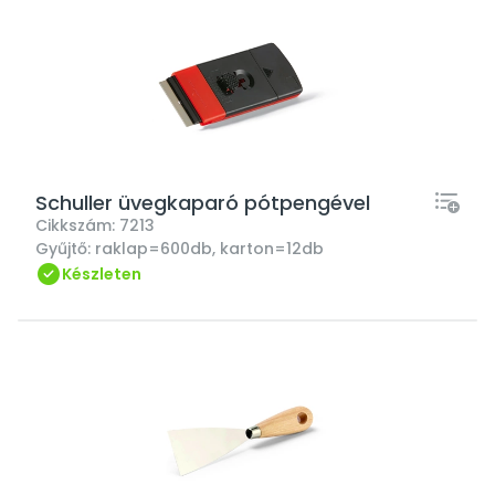
Schuller üvegkaparó pótpengével
Cikkszám:
7213
Gyűjtő:
raklap=600db, karton=12db
Készleten