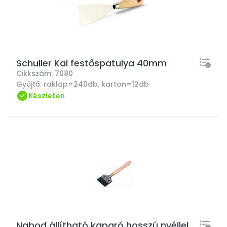
Schuller Kai festőspatulya 40mm
Cikkszám:
7080
Gyűjtő:
raklap=240db, karton=12db
Készleten
Nabod állítható kaparó hosszú nyéllel