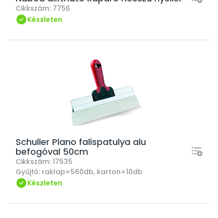
Cikkszám:
7756
Készleten
Schuller Plano falispatulya alu
befogóval 50cm
Cikkszám:
17535
Gyűjtő:
raklap=560db, karton=10db
Készleten