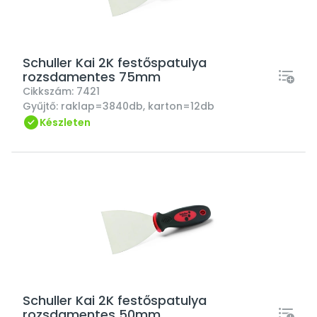
Schuller Kai 2K festőspatulya
rozsdamentes 75mm
Cikkszám:
7421
Gyűjtő:
raklap=3840db, karton=12db
Készleten
Schuller Kai 2K festőspatulya
rozsdamentes 50mm