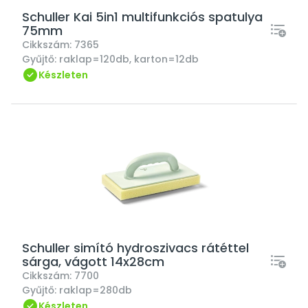
Schuller Kai 5in1 multifunkciós spatulya
75mm
Cikkszám:
7365
Gyűjtő:
raklap=120db, karton=12db
Készleten
Schuller simító hydroszivacs rátéttel
sárga, vágott 14x28cm
Cikkszám:
7700
Gyűjtő:
raklap=280db
Készleten