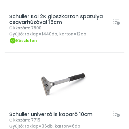
Schuller Kai 2K gipszkarton spatulya
csavarhúzóval 15cm
Cikkszám:
7500
Gyűjtő:
raklap=1440db, karton=12db
Készleten
Schuller univerzális kaparó 10cm
Cikkszám:
7715
Gyűjtő:
raklap=36db, karton=6db