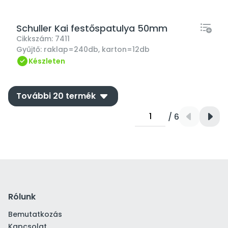
Schuller Kai festőspatulya 50mm
Cikkszám:
7411
Gyűjtő:
raklap=240db, karton=12db
Készleten
down
További 20 termék
/ 6
Rólunk
Bemutatkozás
Kapcsolat