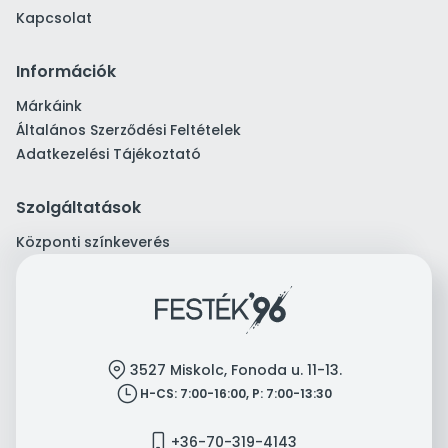
Kapcsolat
Információk
Márkáink
Általános Szerződési Feltételek
Adatkezelési Tájékoztató
Szolgáltatások
Központi színkeverés
location
3527 Miskolc, Fonoda u. 11-13.
clock
H-CS: 7:00-16:00, P: 7:00-13:30
mobile
+36-70-319-4143