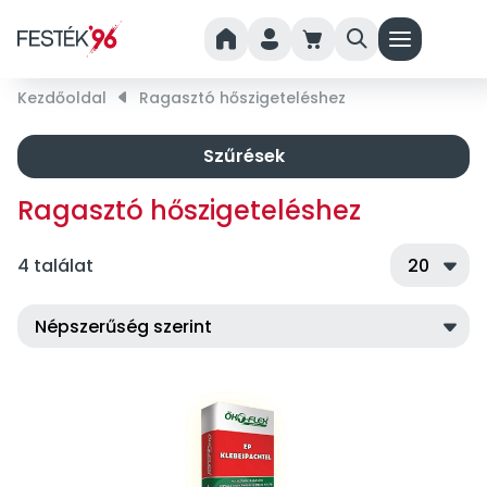
home
person
cart
search
menu
Kezdőoldal
right_small
Ragasztó hőszigeteléshez
Szűrések
Ragasztó hőszigeteléshez
4 találat