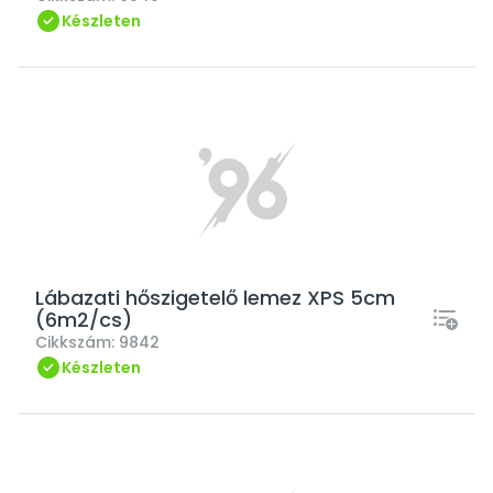
Készleten
Lábazati hőszigetelő lemez XPS 5cm
(6m2/cs)
Cikkszám:
9842
Készleten