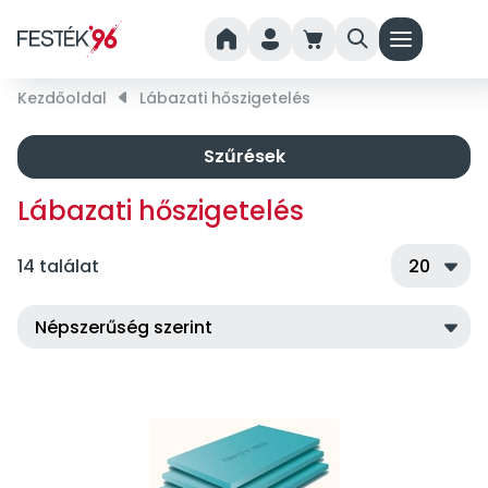
home
person
cart
search
menu
Kezdőoldal
right_small
Lábazati hőszigetelés
Szűrések
Lábazati hőszigetelés
14 találat