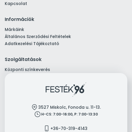
Kapcsolat
Információk
Márkáink
Általános Szerződési Feltételek
Adatkezelési Tájékoztató
Szolgáltatások
Központi színkeverés
location
3527 Miskolc, Fonoda u. 11-13.
clock
H-CS: 7:00-16:00, P: 7:00-13:30
mobile
+36-70-319-4143