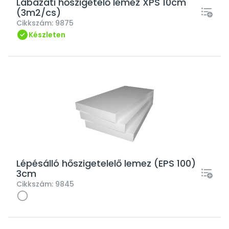
Lábazati hőszigetelő lemez XPS 10cm
(3m2/cs)
Cikkszám:
9875
Készleten
Lépésálló hőszigetelelő lemez (EPS 100)
3cm
Cikkszám:
9845