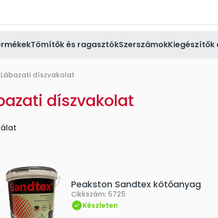
ermékek
Tömítők és ragasztók
Szerszámok
Kiegészítők 
Lábazati díszvakolat
bazati díszvakolat
lálat
Peakston Sandtex kötőanyag
Cikkszám:
5725
Készleten