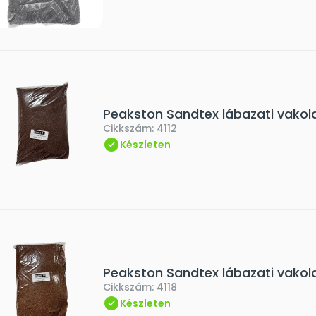
Peakston Sandtex lábazati vakol
Cikkszám:
4112
Készleten
Peakston Sandtex lábazati vakola
Cikkszám:
4118
Készleten