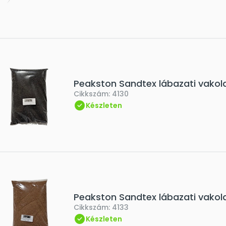
Peakston Sandtex lábazati vakola
Cikkszám:
4130
Készleten
Peakston Sandtex lábazati vakola
Cikkszám:
4133
Készleten