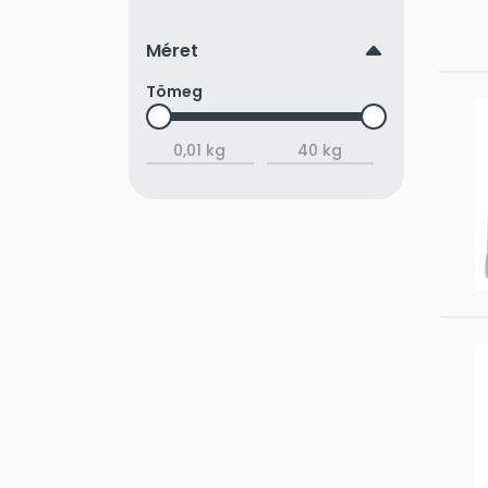
up
Méret
Tömeg