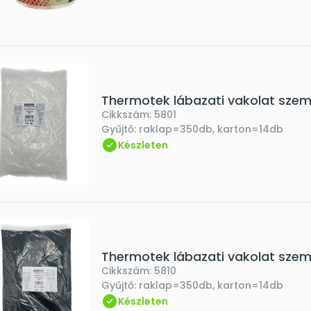
Thermotek lábazati vakolat szemc
Cikkszám:
5801
Gyűjtő:
raklap=350db, karton=14db
Készleten
Thermotek lábazati vakolat szemc
Cikkszám:
5810
Gyűjtő:
raklap=350db, karton=14db
Készleten