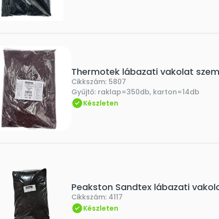
Thermotek lábazati vakolat szem
Cikkszám:
5807
Gyűjtő:
raklap=350db, karton=14db
Készleten
Peakston Sandtex lábazati vakola
Cikkszám:
4117
Készleten