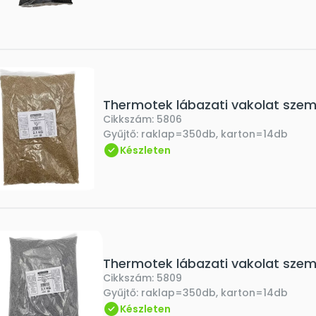
Thermotek lábazati vakolat szemc
Cikkszám:
5806
Gyűjtő:
raklap=350db, karton=14db
Készleten
Thermotek lábazati vakolat sze
Cikkszám:
5809
Gyűjtő:
raklap=350db, karton=14db
Készleten