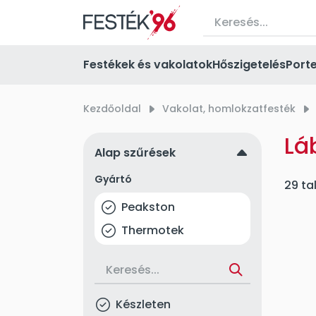
Festékek és vakolatok
Hőszigetelés
Port
Kezdőoldal
right_small
Vakolat, homlokzatfesték
right_small
Lá
up
Alap szűrések
Gyártó
29 ta
Peakston
Thermotek
Készleten