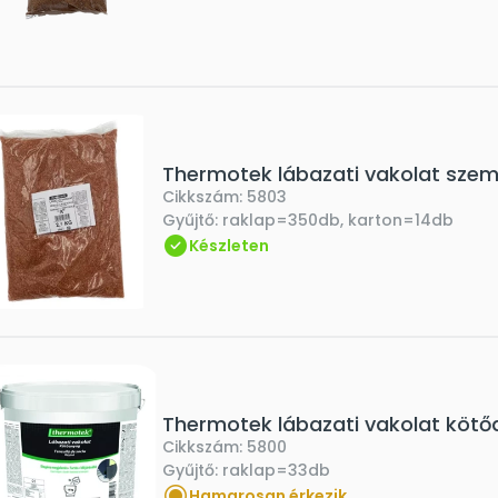
Thermotek lábazati vakolat sze
Cikkszám:
5803
Gyűjtő:
raklap=350db, karton=14db
Készleten
Thermotek lábazati vakolat kötő
Cikkszám:
5800
Gyűjtő:
raklap=33db
Hamarosan érkezik