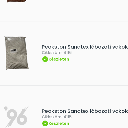
Peakston Sandtex lábazati vakola
Cikkszám:
4116
Készleten
Peakston Sandtex lábazati vakol
Cikkszám:
4115
Készleten