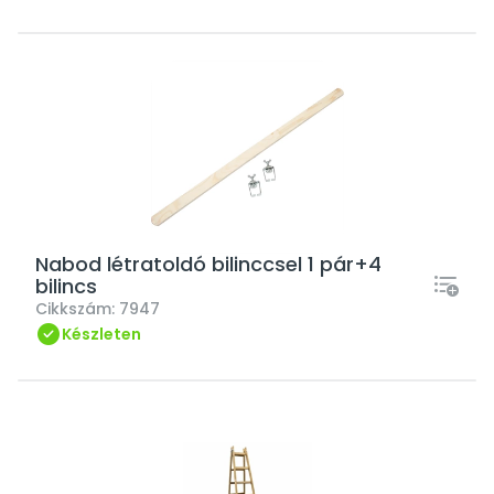
Nabod létratoldó bilinccsel 1 pár+4
bilincs
Cikkszám:
7947
Készleten