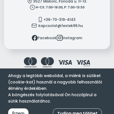
location
3527 Miskolc, Fonoda u. 11-13.
clock
H-CS: 7:00-16:00, P: 7:00-13:30
mobile
+36-70-319-4143
mail
kapcsolat@festek96.hu
facebook
instagram
Facebook
Instagram
Ahogy a legtöbb weboldal, a miénk is sütiket
(cookie-kat) használ a nagyobb felhasználói
Festék’96 Kft. © 1996-2024. Minden jog fenntartva.
élmény érdekében.
Tervezte és készítette:
Vision-Software, az Octopus 8 ERP
A böngészés folytatásával Ön hozzájárul a
forgalmazója
.
sütik használatához.
Értem
Tudjon meg többet