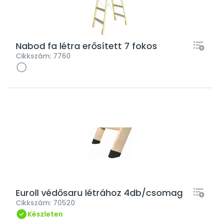
Nabod fa létra erősített 7 fokos
Cikkszám:
7760
Euroll védősaru létrához 4db/csomag
Cikkszám:
70520
Készleten