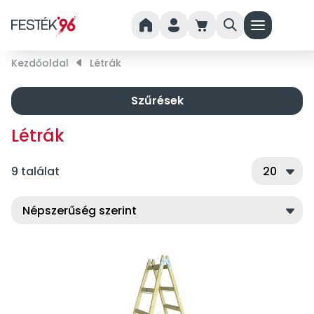
home
person
cart
search
menu
Kezdőoldal
right_small
Létrák
Szűrések
Létrák
9 találat