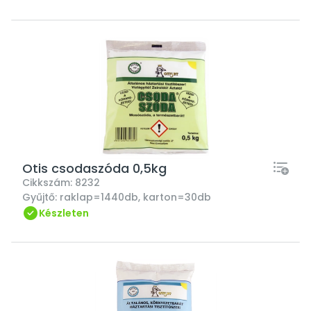
Otis csodaszóda 0,5kg
Cikkszám:
8232
Gyűjtő:
raklap=1440db, karton=30db
Készleten