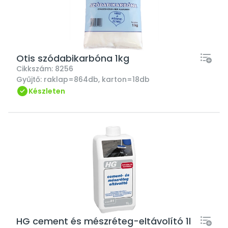
Otis szódabikarbóna 1kg
Cikkszám:
8256
Gyűjtő:
raklap=864db, karton=18db
Készleten
HG cement és mészréteg-eltávolító 1l