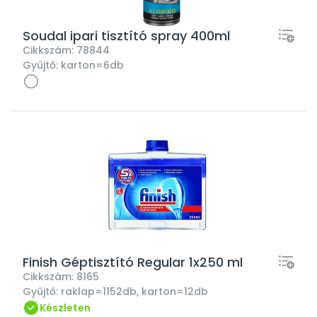
Soudal ipari tisztító spray 400ml
Cikkszám:
78844
Gyűjtő:
karton=6db
Finish Géptisztító Regular 1x250 ml
Cikkszám:
8165
Gyűjtő:
raklap=1152db, karton=12db
Készleten