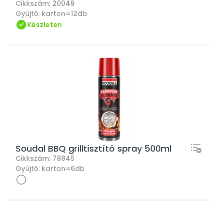
Cikkszám:
20049
Gyűjtő:
karton=12db
Készleten
Soudal BBQ grilltisztító spray 500ml
Cikkszám:
78845
Gyűjtő:
karton=6db