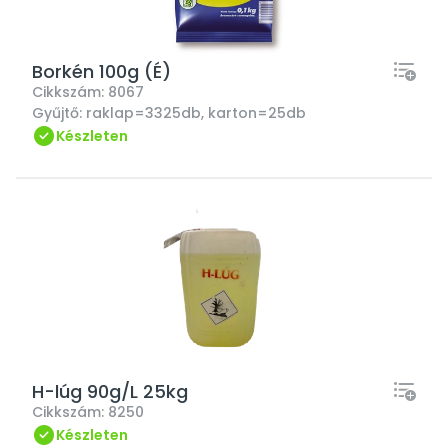
Borkén 100g (É)
Cikkszám:
8067
Gyűjtő:
raklap=3325db, karton=25db
Készleten
H-lúg 90g/L 25kg
Cikkszám:
8250
Készleten