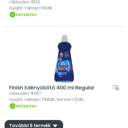
Cikkszám:
8512
Gyűjtő:
raklap=50db
Készleten
Finish Edényöblítő 400 ml Regular
Cikkszám:
8397
Gyűjtő:
raklap=768db, karton=12db
Készleten
down
További 6 termék