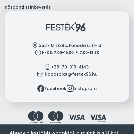
Központi színkeverés
location
3527 Miskolc, Fonoda u. 11-13.
clock
H-CS: 7:00-16:00, P: 7:00-13:30
mobile
+36-70-319-4143
mail
kapcsolat@festek96.hu
facebook
instagram
Facebook
Instagram
Ahogy a legtöbb weboldal, a miénk is sütiket