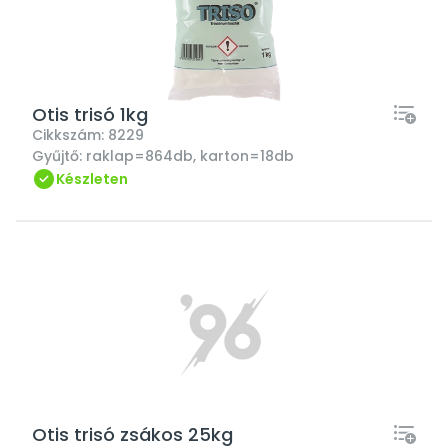
Otis trisó 1kg
Cikkszám:
8229
Gyűjtő:
raklap=864db, karton=18db
Készleten
Otis trisó zsákos 25kg