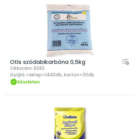
Otis szódabikarbóna 0,5kg
Cikkszám:
8282
Gyűjtő:
raklap=1440db, karton=30db
Készleten