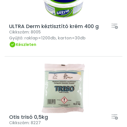
ULTRA Derm kéztisztító krém 400 g
Cikkszám:
8005
Gyűjtő:
raklap=1200db, karton=30db
Készleten
Otis trisó 0,5kg
Cikkszám:
8227