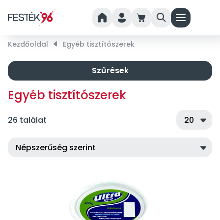
home
person
cart
search
menu
Kezdőoldal
right_small
Egyéb tisztítószerek
Szűrések
Egyéb tisztítószerek
26 találat