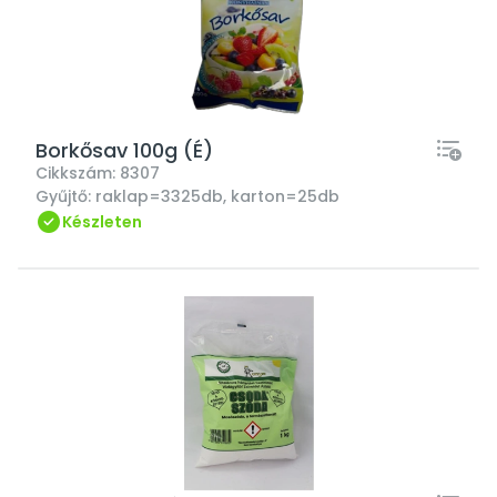
Borkősav 100g (É)
Cikkszám:
8307
Gyűjtő:
raklap=3325db, karton=25db
Készleten