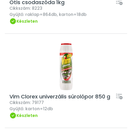
Otis csodaszóda 1kg
Cikkszám:
8223
Gyűjtő:
raklap=864db, karton=18db
Készleten
Vim Clorex univerzális súrolópor 850 g
Cikkszám:
79177
Gyűjtő:
karton=12db
Készleten