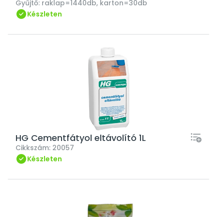
Gyűjtő:
raklap=1440db, karton=30db
Készleten
HG Cementfátyol eltávolító 1L
Cikkszám:
20057
Készleten