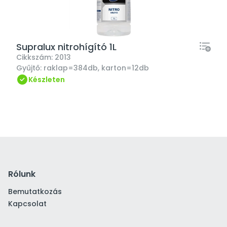
Supralux nitrohígító 1L
Cikkszám:
2013
Gyűjtő:
raklap=384db, karton=12db
Készleten
Rólunk
Bemutatkozás
Kapcsolat