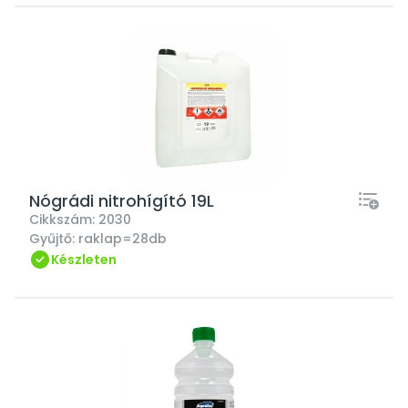
Nógrádi nitrohígító 19L
Cikkszám:
2030
Gyűjtő:
raklap=28db
Készleten