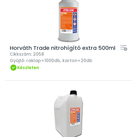
Horváth Trade nitrohígító extra 500ml
Cikkszám:
2058
Gyűjtő:
raklap=1000db, karton=20db
Készleten