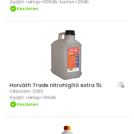
Gyűjtő:
raklap=600db, karton=20db
Készleten
Horváth Trade nitrohígító extra 5L
Cikkszám:
2060
Gyűjtő:
raklap=100db
Készleten