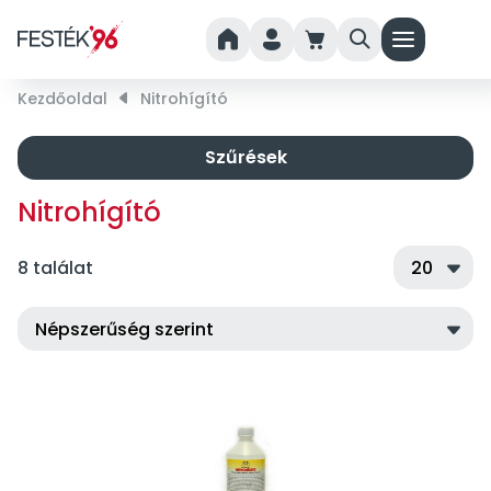
home
person
cart
search
menu
Kezdőoldal
right_small
Nitrohígító
Szűrések
Nitrohígító
8 találat