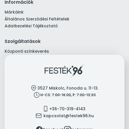
Információk
Márkáink
Általános Szerződési Feltételek
Adatkezelési Tájékoztató
Szolgáltatások
Központi színkeverés
location
3527 Miskolc, Fonoda u. 11-13.
clock
H-CS: 7:00-16:00, P: 7:00-13:30
mobile
+36-70-319-4143
mail
kapcsolat@festek96.hu