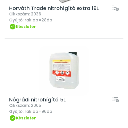
Horváth Trade nitrohígító extra 19L
Cikkszám:
2036
Gyűjtő:
raklap=28db
Készleten
Nógrádi nitrohígító 5L
Cikkszám:
2005
Gyűjtő:
raklap=96db
Készleten