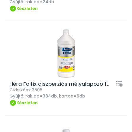
Gyűjtő:
raklap=24db
Készleten
Héra Falfix diszperziós mélyalapozó 1L
Cikkszám:
3505
Gyűjtő:
raklap=384db, karton=6db
Készleten