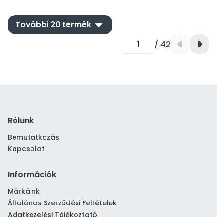
down
További 20 termék
/ 42
Rólunk
Bemutatkozás
Kapcsolat
Információk
Márkáink
Általános Szerződési Feltételek
Adatkezelési Tájékoztató