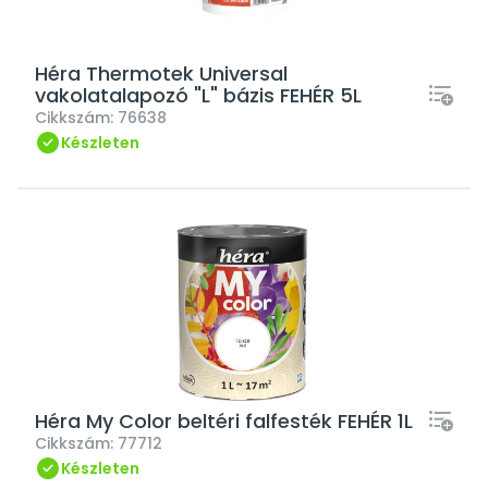
Héra Thermotek Universal
vakolatalapozó "L" bázis FEHÉR 5L
Cikkszám:
76638
Készleten
Héra My Color beltéri falfesték FEHÉR 1L
Cikkszám:
77712
Készleten