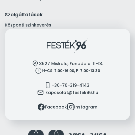
Szolgáltatások
Központi színkeverés
location
3527 Miskolc, Fonoda u. 11-13.
clock
H-CS: 7:00-16:00, P: 7:00-13:30
mobile
+36-70-319-4143
mail
kapcsolat@festek96.hu
facebook
instagram
Facebook
Instagram