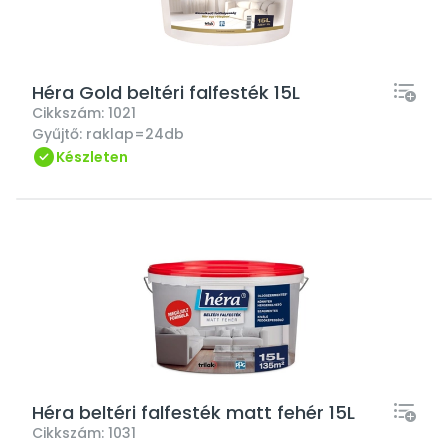
Héra Gold beltéri falfesték 15L
Cikkszám:
1021
Gyűjtő:
raklap=24db
Készleten
Héra beltéri falfesték matt fehér 15L
Cikkszám:
1031