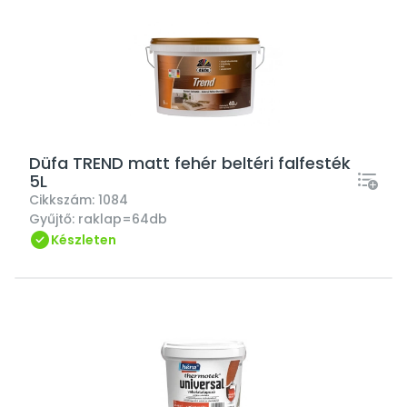
Düfa TREND matt fehér beltéri falfesték
5L
Cikkszám:
1084
Gyűjtő:
raklap=64db
Készleten