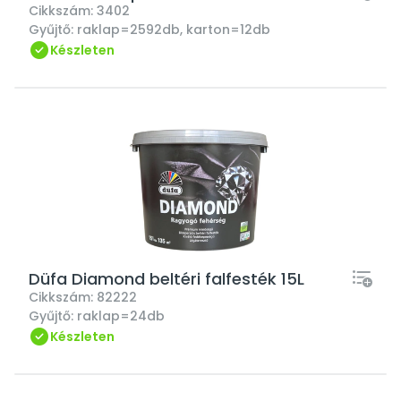
Cikkszám:
3402
Gyűjtő:
raklap=2592db, karton=12db
Készleten
Düfa Diamond beltéri falfesték 15L
Cikkszám:
82222
Gyűjtő:
raklap=24db
Készleten