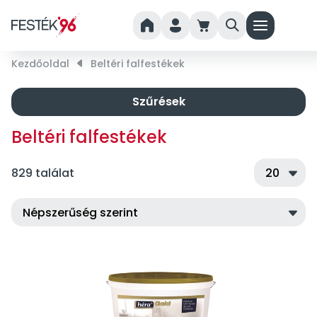
home
person
cart
search
menu
Kezdőoldal
right_small
Beltéri falfestékek
Szűrések
Beltéri falfestékek
829 találat