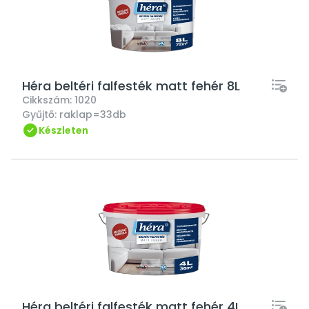
Héra beltéri falfesték matt fehér 8L
Cikkszám:
1020
Gyűjtő:
raklap=33db
Készleten
Héra beltéri falfesték matt fehér 4L