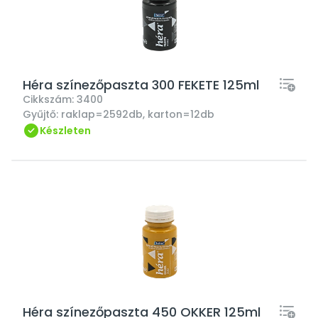
Héra színezőpaszta 300 FEKETE 125ml
Cikkszám:
3400
Gyűjtő:
raklap=2592db, karton=12db
Készleten
Héra színezőpaszta 450 OKKER 125ml