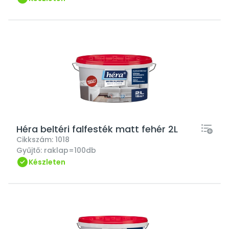
Héra beltéri falfesték matt fehér 2L
Cikkszám:
1018
Gyűjtő:
raklap=100db
Készleten