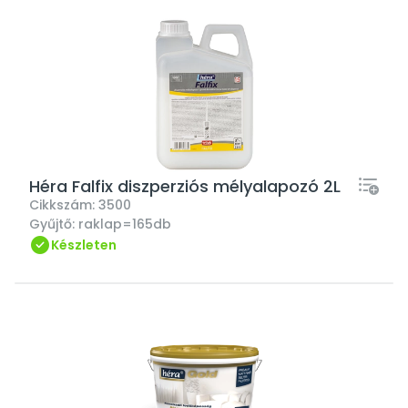
Héra Falfix diszperziós mélyalapozó 2L
Cikkszám:
3500
Gyűjtő:
raklap=165db
Készleten