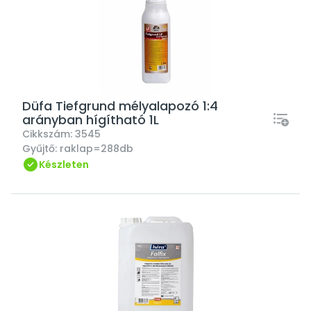
Düfa Tiefgrund mélyalapozó 1:4
arányban hígítható 1L
Cikkszám:
3545
Gyűjtő:
raklap=288db
Készleten