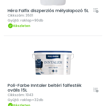
Héra Falfix diszperziós mélyalapozó 5L
Cikkszám:
3501
Gyűjtő:
raklap=90db
Készleten
Poli-Farbe Inntaler beltéri falfesték
ovális 15L
Cikkszám:
1043
Gyűjtő:
raklap=32db
Készleten