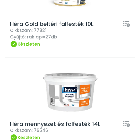
Héra Gold beltéri falfesték 10L
Cikkszám:
77821
Gyűjtő:
raklap=27db
Készleten
Héra mennyezet és falfesték 14L
Cikkszám:
76546
Készleten