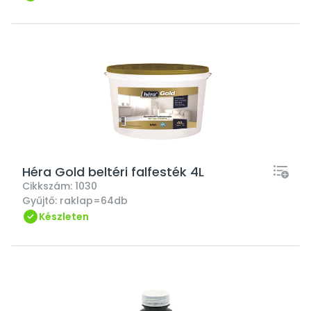
Héra Gold beltéri falfesték 4L
Cikkszám:
1030
Gyűjtő:
raklap=64db
Készleten