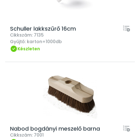
Schuller lakkszűrő 16cm
Cikkszám:
7135
Gyűjtő:
karton=1000db
Készleten
Nabod bogdányi meszelő barna
Cikkszám:
7001