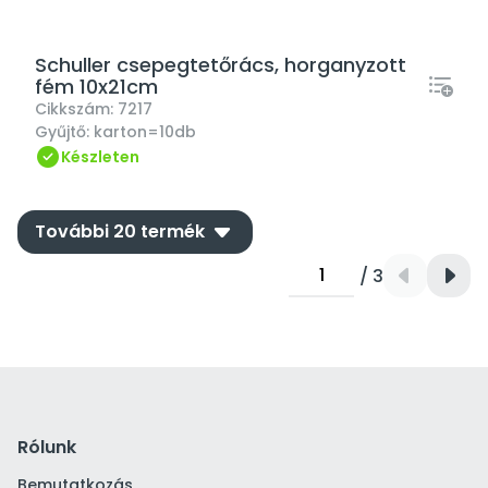
Schuller csepegtetőrács, horganyzott
fém 10x21cm
Cikkszám:
7217
Gyűjtő:
karton=10db
Készleten
down
További 20 termék
/ 3
Rólunk
Bemutatkozás