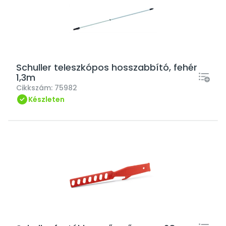
Schuller teleszkópos hosszabbító, fehér
1,3m
Cikkszám:
75982
Készleten