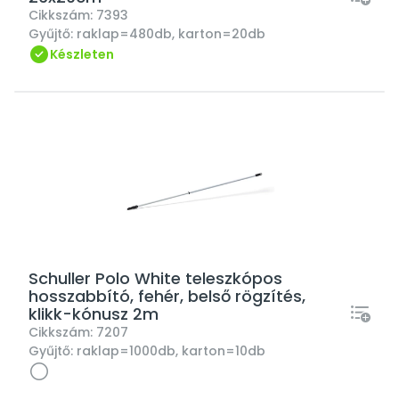
Cikkszám:
7393
Gyűjtő:
raklap=480db, karton=20db
Készleten
Schuller Polo White teleszkópos
hosszabbító, fehér, belső rögzítés,
klikk-kónusz 2m
Cikkszám:
7207
Gyűjtő:
raklap=1000db, karton=10db