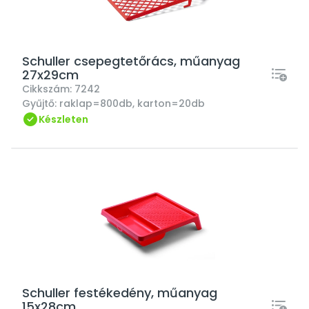
Schuller csepegtetőrács, műanyag
27x29cm
Cikkszám:
7242
Gyűjtő:
raklap=800db, karton=20db
Készleten
Schuller festékedény, műanyag
15x28cm