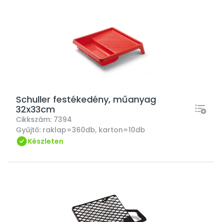
Schuller festékedény, műanyag
32x33cm
Cikkszám:
7394
Gyűjtő:
raklap=360db, karton=10db
Készleten