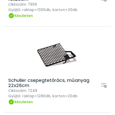
Cikkszám:
7909
Gyűjtő:
raklap=1300db, karton=20db
Készleten
Schuller csepegtetőrács, műanyag
22x26cm
Cikkszám:
7249
Gyűjtő:
raklap=1280db, karton=20db
Készleten