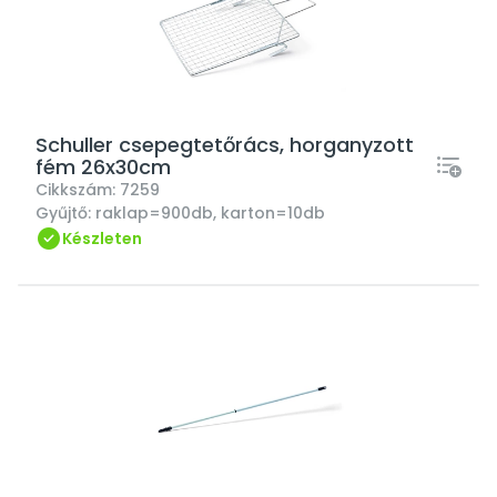
Schuller csepegtetőrács, horganyzott
fém 26x30cm
Cikkszám:
7259
Gyűjtő:
raklap=900db, karton=10db
Készleten