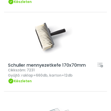
Készleten
Schuller mennyezetkefe 170x70mm
Cikkszám:
7231
Gyűjtő:
raklap=660db, karton=12db
Készleten