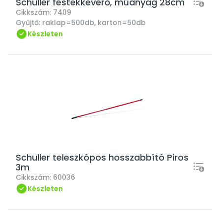
Schuller festékkeverő, műanyag 28cm
Cikkszám:
7409
Gyűjtő:
raklap=500db, karton=50db
Készleten
Schuller teleszkópos hosszabbító Piros
3m
Cikkszám:
60036
Készleten