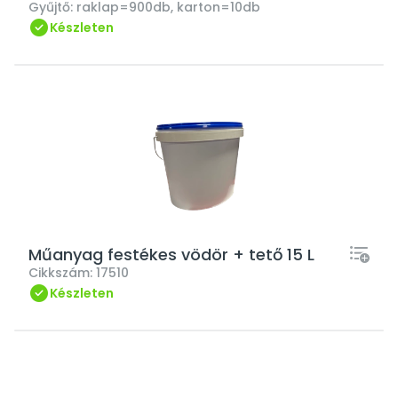
Gyűjtő:
raklap=900db, karton=10db
Készleten
Műanyag festékes vödör + tető 15 L
Cikkszám:
17510
Készleten