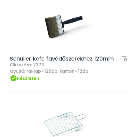
Schuller kefe favédőszerekhez 120mm
Cikkszám:
7373
Gyűjtő:
raklap=120db, karton=12db
Készleten