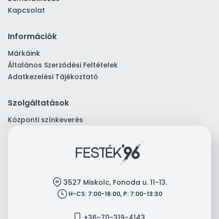
Kapcsolat
Információk
Márkáink
Általános Szerződési Feltételek
Adatkezelési Tájékoztató
Szolgáltatások
Központi színkeverés
location
3527 Miskolc, Fonoda u. 11-13.
clock
H-CS: 7:00-16:00, P: 7:00-13:30
mobile
+36-70-319-4143