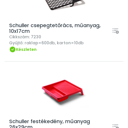
Schuller csepegtetőrács, műanyag,
10x17cm
Cikkszám:
7230
Gyűjtő:
raklap=600db, karton=10db
Készleten
Schuller festékedény, műanyag
26x29cm