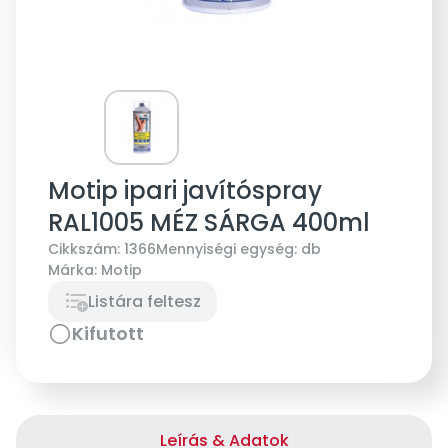
Motip ipari javítóspray
RAL1005 MÉZ SÁRGA 400ml
Cikkszám:
1366
Mennyiségi egység:
db
Márka:
Motip
Listára feltesz
Kifutott
Leírás & Adatok