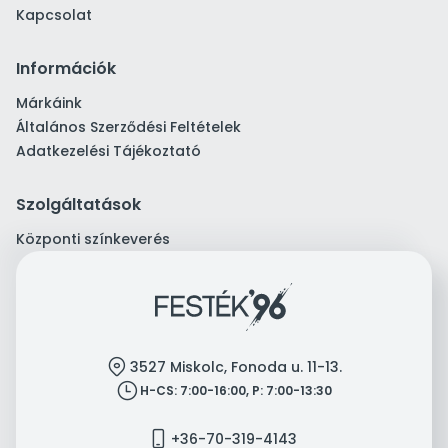
Kapcsolat
Információk
Márkáink
Általános Szerződési Feltételek
Adatkezelési Tájékoztató
Szolgáltatások
Központi színkeverés
location
3527 Miskolc, Fonoda u. 11-13.
clock
H-CS: 7:00-16:00, P: 7:00-13:30
mobile
+36-70-319-4143