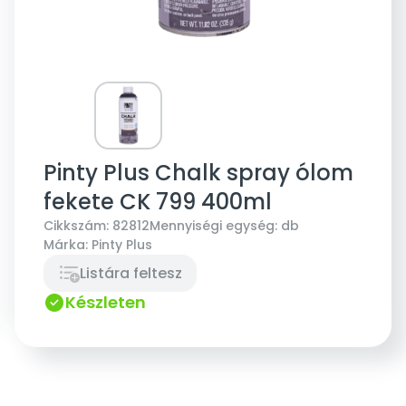
Pinty Plus Chalk spray ólom
fekete CK 799 400ml
Cikkszám:
82812
Mennyiségi egység:
db
Márka:
Pinty Plus
Listára feltesz
Készleten