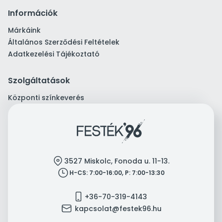
Információk
Márkáink
Általános Szerződési Feltételek
Adatkezelési Tájékoztató
Szolgáltatások
Központi színkeverés
location
3527 Miskolc, Fonoda u. 11-13.
clock
H-CS: 7:00-16:00, P: 7:00-13:30
mobile
+36-70-319-4143
mail
kapcsolat@festek96.hu