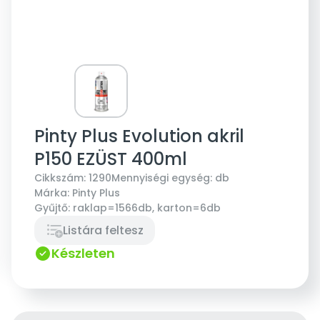
Pinty Plus Evolution akril
P150 EZÜST 400ml
Cikkszám:
1290
Mennyiségi egység:
db
Márka:
Pinty Plus
Gyűjtő:
raklap=1566db, karton=6db
Listára feltesz
Készleten