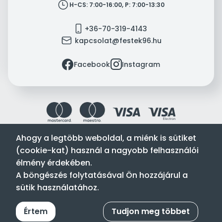
clock
H-CS: 7:00-16:00, P: 7:00-13:30
mobile
+36-70-319-4143
mail
kapcsolat@festek96.hu
facebook
instagram
Facebook
Instagram
Ahogy a legtöbb weboldal, a miénk is sütiket
(cookie-kat) használ a nagyobb felhasználói
Festék’96 Kft. © 1996-2024. Minden jog fenntartva.
élmény érdekében.
Tervezte és készítette:
Vision-Software, az Octopus 8 ERP
A böngészés folytatásával Ön hozzájárul a
forgalmazója
.
sütik használatához.
Értem
Tudjon meg többet