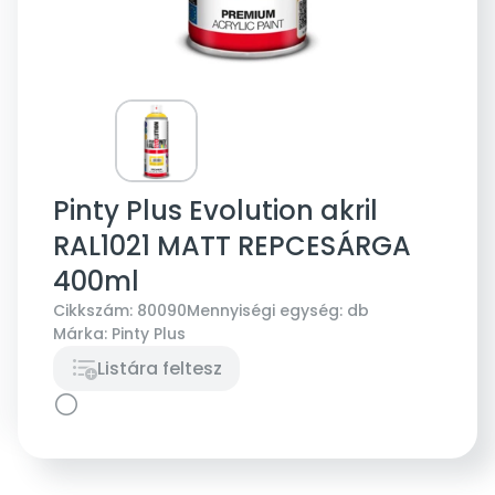
Pinty Plus Evolution akril
RAL1021 MATT REPCESÁRGA
400ml
Cikkszám:
80090
Mennyiségi egység:
db
Márka:
Pinty Plus
Listára feltesz