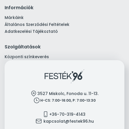
Információk
Márkáink
Általános Szerződési Feltételek
Adatkezelési Tájékoztató
Szolgáltatások
Központi színkeverés
location
3527 Miskolc, Fonoda u. 11-13.
clock
H-CS: 7:00-16:00, P: 7:00-13:30
mobile
+36-70-319-4143
mail
kapcsolat@festek96.hu