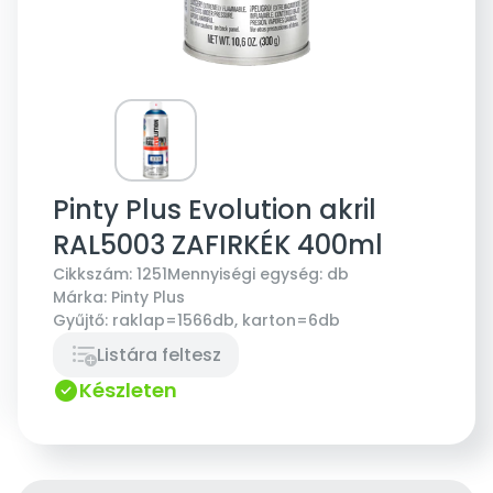
Pinty Plus Evolution akril
RAL5003 ZAFIRKÉK 400ml
Cikkszám:
1251
Mennyiségi egység:
db
Márka:
Pinty Plus
Gyűjtő:
raklap=1566db, karton=6db
Listára feltesz
Készleten