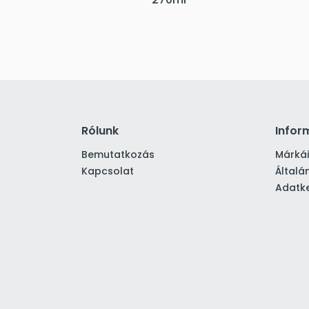
Rólunk
Infor
Bemutatkozás
Márká
Kapcsolat
Általá
Adatke