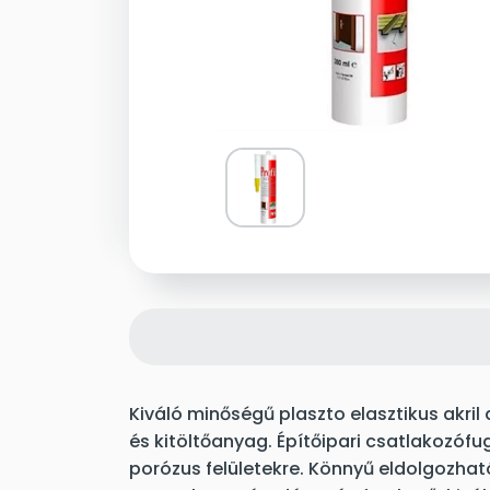
Kiváló minőségű plaszto elasztikus akril
és kitöltőanyag. Építőipari csatlakozófu
porózus felületekre. Könnyű eldolgozha