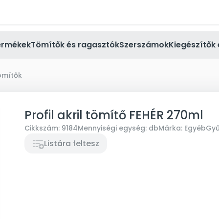
ermékek
Tömítők és ragasztók
Szerszámok
Kiegészítők 
tömítők
Profil akril tömítő FEHÉR 270ml
Cikkszám:
9184
Mennyiségi egység:
db
Márka:
Egyéb
Gyű
Listára feltesz