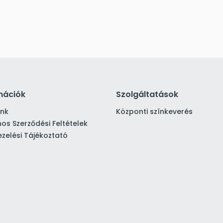
mációk
Szolgáltatások
ink
Központi színkeverés
nos Szerződési Feltételek
zelési Tájékoztató