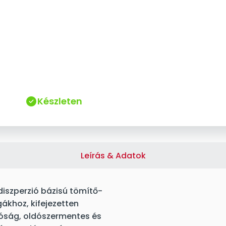
Készleten
Leírás & Adatok
 diszperzió bázisú tömítő-
gákhoz, kifejezetten
tóság, oldószermentes és