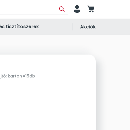
person
cart
és tisztítószerek
Akciók
jtő:
karton=15db