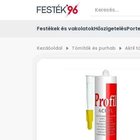
Festékek és vakolatok
Hőszigetelés
Port
Kezdőoldal
right_small
Tömítők és purhab
right_small
Akril 