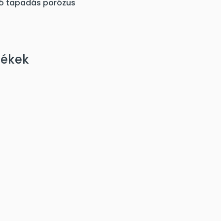
áló tapadás porózus
mékek