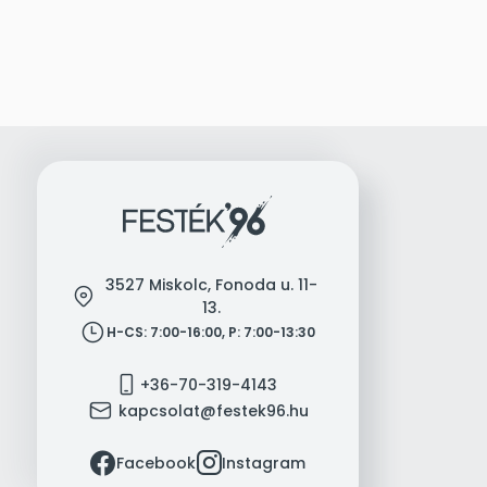
3527 Miskolc, Fonoda u. 11-
location
13.
clock
H-CS: 7:00-16:00, P: 7:00-13:30
mobile
+36-70-319-4143
mail
kapcsolat@festek96.hu
facebook
instagram
Facebook
Instagram