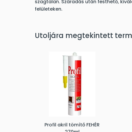
szagtalan. Száradás után festhető, kiv
felületeken.
Utoljára megtekintett ter
Profil akril tömítő FEHÉR
270ml