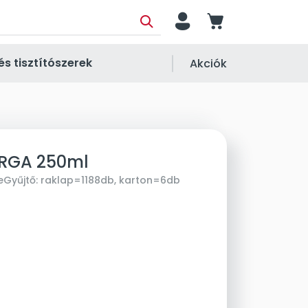
person
cart
és tisztítószerek
Akciók
ÁRGA 250ml
e
Gyűjtő:
raklap=1188db, karton=6db