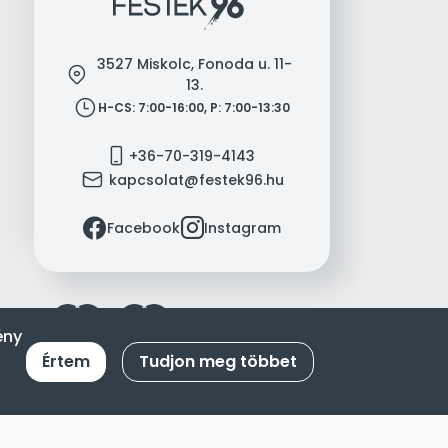
3527 Miskolc, Fonoda u. 11-
location
13.
clock
H-CS: 7:00-16:00, P: 7:00-13:30
mobile
+36-70-319-4143
mail
kapcsolat@festek96.hu
facebook
instagram
Facebook
Instagram
ény
Értem
Tudjon meg többet