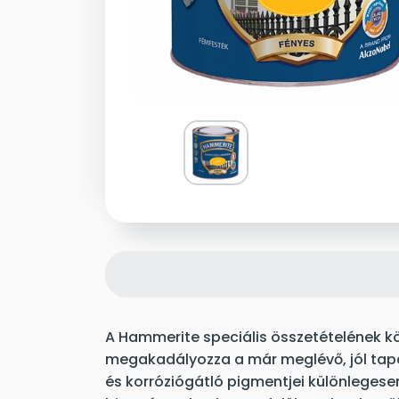
A Hammerite speciális összetételének 
megakadályozza a már meglévő, jól tapa
és korróziógátló pigmentjei különlegese