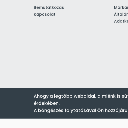
Bemutatkozás
Márká
Kapcsolat
Általá
Adatke
Ahogy a legtöbb weboldal, a miénk is sü
érdekében.
A böngészés folytatásával Ön hozzájárul