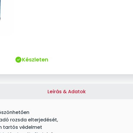
Készleten
Leírás & Adatok
köszönhetően
dó rozsda elterjedését,
n tartós védelmet