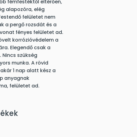
öbb fémfestéktől eltérően,
g alapozóra, elég
festendő felületet nem
ak a pergő rozsdát és a
evonat fényes felületet ad.
övelt korrózióvédelem a
dára. Elegendő csak a
. Nincs szükség
Gyors munka. A rövid
akár 1 nap alatt kész a
tróp anyagnak
a, felületet ad.
mékek