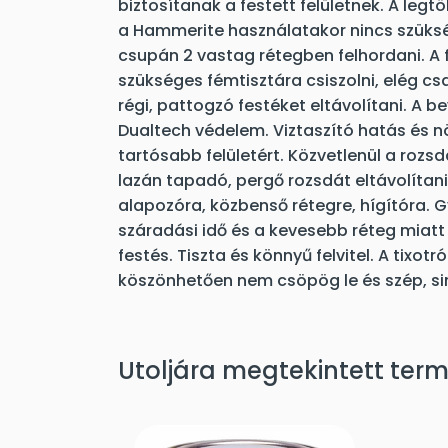
biztosítanak a festett felületnek. A legt
a Hammerite használatakor nincs szüksé
csupán 2 vastag rétegben felhordani. A 
szükséges fémtisztára csiszolni, elég cs
régi, pattogzó festéket eltávolítani. A b
Dualtech védelem. Viztaszító hatás és n
tartósabb felületért. Közvetlenül a rozs
lazán tapadó, pergő rozsdát eltávolítani
alapozóra, közbenső rétegre, hígítóra. 
száradási idő és a kevesebb réteg miatt 
festés. Tiszta és könnyű felvitel. A tixo
köszönhetően nem csöpög le és szép, sim
Utoljára megtekintett ter