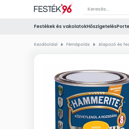
Festékek és vakolatok
Hőszigetelés
Port
Kezdőoldal
right_small
Fémápolás
right_small
Alapozó és f