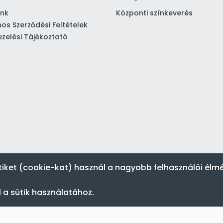
ink
Központi színkeverés
nos Szerződési Feltételek
zelési Tájékoztató
tiket (cookie-kat) használ a nagyobb felhasználói élm
 a sütik használatához.
Festék’96 Kft. © 1996-2024. Minden jog fenntartva.
Tervezte és készítette:
Vision-Software, az Octopus 8 ERP forgalmazója
.