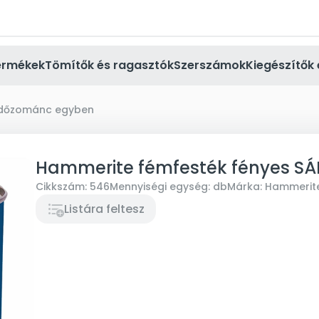
ermékek
Tömítők és ragasztók
Szerszámok
Kiegészítők 
edőzománc egyben
Hammerite fémfesték fényes S
Cikkszám:
546
Mennyiségi egység:
db
Márka:
Hammerit
Listára feltesz