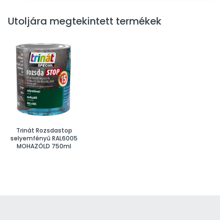
Utoljára megtekintett termékek
Trinát Rozsdastop
selyemfényű RAL6005
MOHAZÖLD 750ml