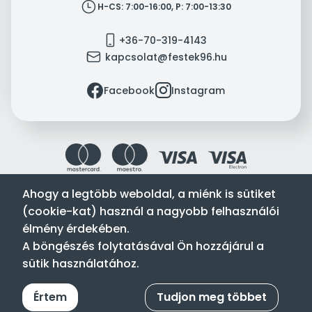
clock
H-CS: 7:00-16:00, P: 7:00-13:30
mobile
+36-70-319-4143
mail
kapcsolat@festek96.hu
facebook
instagram
Facebook
Instagram
Ahogy a legtöbb weboldal, a miénk is sütiket
(cookie-kat) használ a nagyobb felhasználói
Festék’96 Kft. © 1996-2024. Minden jog fenntartva.
élmény érdekében.
Tervezte és készítette:
Vision-Software, az Octopus 8 ERP
A böngészés folytatásával Ön hozzájárul a
forgalmazója
.
sütik használatához.
Értem
Tudjon meg többet