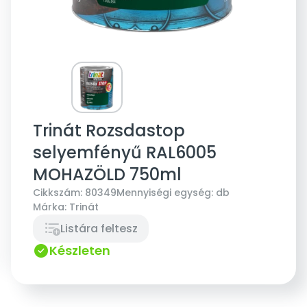
Trinát Rozsdastop
selyemfényű RAL6005
MOHAZÖLD 750ml
Cikkszám:
80349
Mennyiségi egység:
db
Márka:
Trinát
Listára feltesz
Készleten