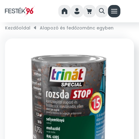
home
person
cart
search
menu
Kezdőoldal
right_small
Alapozó és fedőzománc egyben