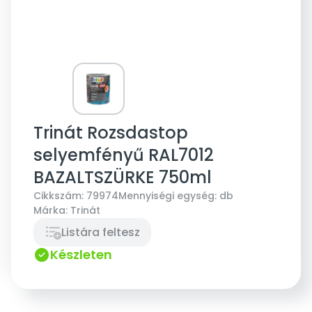
Trinát Rozsdastop
selyemfényű RAL7012
BAZALTSZÜRKE 750ml
Cikkszám:
79974
Mennyiségi egység:
db
Márka:
Trinát
Listára feltesz
Készleten