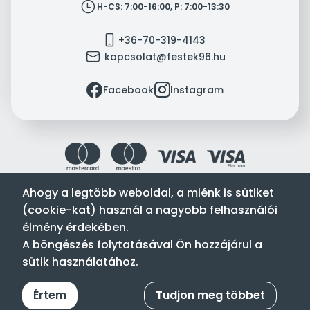
clock
H-CS: 7:00-16:00, P: 7:00-13:30
mobile
+36-70-319-4143
mail
kapcsolat@festek96.hu
facebook
instagram
Facebook
Instagram
Ahogy a legtöbb weboldal, a miénk is sütiket
(cookie-kat) használ a nagyobb felhasználói
Festék’96 Kft. © 1996-2024. Minden jog fenntartva.
élmény érdekében.
Tervezte és készítette:
Vision-Software, az Octopus 8 ERP
A böngészés folytatásával Ön hozzájárul a
forgalmazója
.
sütik használatához.
Értem
Tudjon meg többet