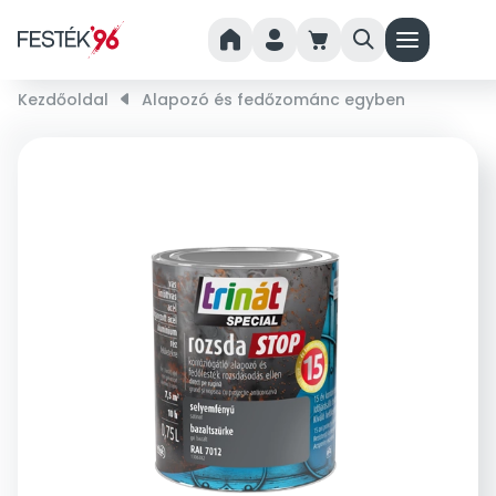
home
person
cart
search
menu
Kezdőoldal
right_small
Alapozó és fedőzománc egyben