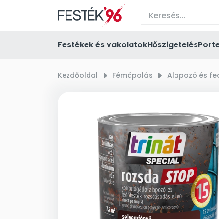
Festékek és vakolatok
Hőszigetelés
Port
Kezdőoldal
right_small
Fémápolás
right_small
Alapozó és f