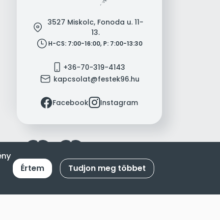
3527 Miskolc, Fonoda u. 11-
location
13.
clock
H-CS: 7:00-16:00, P: 7:00-13:30
mobile
+36-70-319-4143
mail
kapcsolat@festek96.hu
facebook
instagram
Facebook
Instagram
ény
Értem
Tudjon meg többet