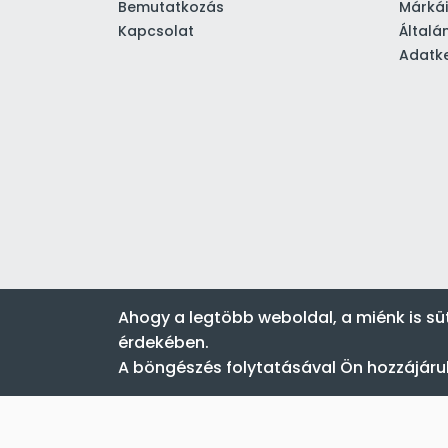
Bemutatkozás
Márká
Kapcsolat
Általá
Adatke
Ahogy a legtöbb weboldal, a miénk is sü
érdekében.
A böngészés folytatásával Ön hozzájárul