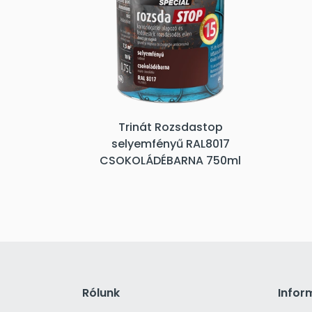
Trinát Rozsdastop
selyemfényű RAL8017
CSOKOLÁDÉBARNA 750ml
Rólunk
Infor