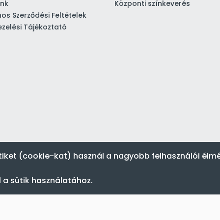
ink
Központi színkeverés
nos Szerződési Feltételek
zelési Tájékoztató
tiket (cookie-kat) használ a nagyobb felhasználói élm
 a sütik használatához.
Festék’96 Kft. © 1996-2024. Minden jog fenntartva.
Tervezte és készítette:
Vision-Software, az Octopus 8 ERP forgalmazója
.