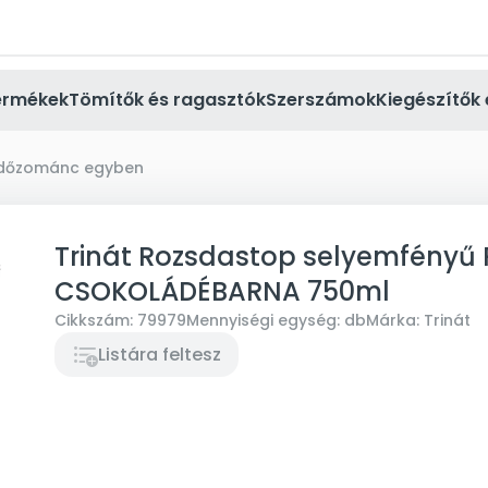
ermékek
Tömítők és ragasztók
Szerszámok
Kiegészítők 
edőzománc egyben
Trinát Rozsdastop selyemfényű 
CSOKOLÁDÉBARNA 750ml
Cikkszám:
79979
Mennyiségi egység:
db
Márka:
Trinát
Listára feltesz