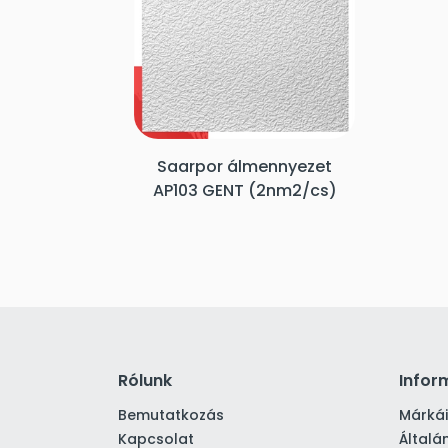
Saarpor álmennyezet
AP103 GENT (2nm2/cs)
Rólunk
Infor
Bemutatkozás
Márká
Kapcsolat
Általá