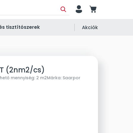
person
cart
és tisztítószerek
Akciók
NT (2nm2/cs)
lhető mennyiség:
2 m2
Márka:
Saarpor