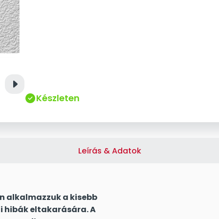
right
Készleten
Leírás & Adatok
n alkalmazzuk a kisebb
i hibák eltakarására. A