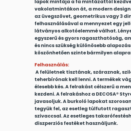
lapok mintája a fa mintázattól kezdve
vakolatmintákon át, a modern design-
az üvegszövet, geometrikus vagy 3 di
felhasználásával a mennyezet egy jell
látványos alkotóelemmé válhat. Lényeg
egyszerű és gyors ragaszthatóság, am
és nincs szükség különösebb alapozás
köszönhetően szinte bármilyen alapra
Felhasználás:
A felületnek tisztának, száraznak, sz
teherbírónak kell lenni. A termékek v
élesebb kés. A felrakást célszerű a m
kezdeni. A felrakáshoz a DECOSA® Sty
javasoljuk. A burkoló lapokat szorosan
tegyük fel, az esetleg túlfutott ragasz
szivaccsal. Az esetleges takarófesté
diszperziós festéket használjunk.