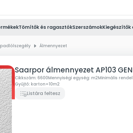
ermékek
Tömítők és ragasztók
Szerszámok
Kiegészítők 
 padlólszegély
right_small
Álmennyezet
Saarpor álmennyezet AP103 GE
Cikkszám:
6600
Mennyiségi egység:
m2
Minimális rende
Gyűjtő:
karton=10m2
Listára feltesz