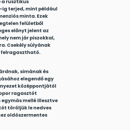
 a rusztikus
ig terjed, mint például
menziós minta. Ezek
egtelen felületből
es előnyt jelent az
ely nem jár piszokkal,
ra. Csekély súlyának
 felragasztható.
ilárdnak, simának és
ágásához elegendő egy
ennyezet középpontjától
ropor ragasztót
 egymás mellé illesztve
tót töröljük le nedves
shez oldószermentes