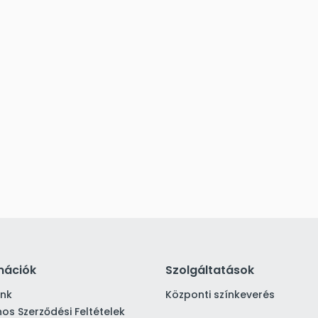
mációk
Szolgáltatások
ink
Központi színkeverés
nos Szerződési Feltételek