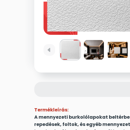
left
Termékleírás:
A mennyezeti burkolólapokat beltérbe
repedések, foltok, és egyéb mennyezet