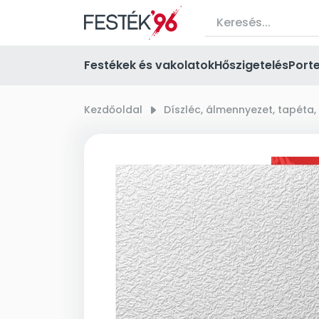
Festékek és vakolatok
Hőszigetelés
Port
Kezdőoldal
right_small
Díszléc, álmennyezet, tapéta,