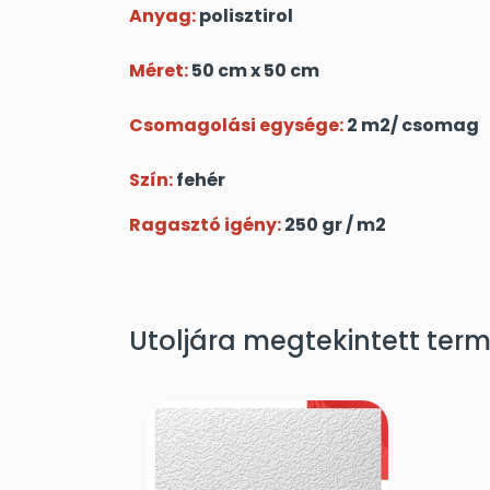
Anyag:
polisztirol
Méret:
50 cm x 50 cm
Csomagolási egysége:
2 m2/ csomag
Szín:
fehér
Ragasztó igény:
250 gr / m2
Utoljára megtekintett ter