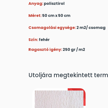
Anyag:
polisztirol
Méret:
50 cm x 50 cm
Csomagolási egysége:
2 m2/ csomag
Szín:
fehér
Ragasztó igény:
250 gr / m2
Utoljára megtekintett ter