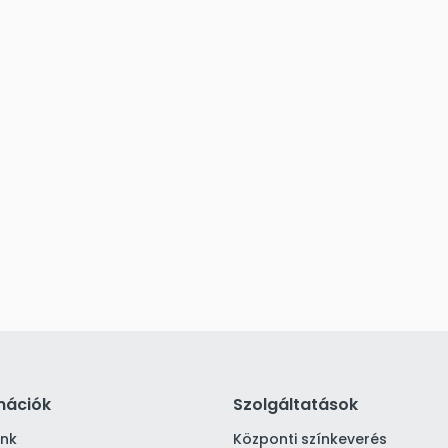
mációk
Szolgáltatások
ink
Központi színkeverés