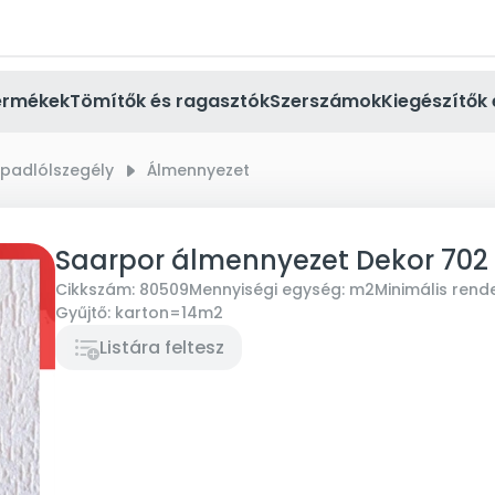
ermékek
Tömítők és ragasztók
Szerszámok
Kiegészítők 
 padlólszegély
right_small
Álmennyezet
Saarpor álmennyezet Dekor 702
Cikkszám:
80509
Mennyiségi egység:
m2
Minimális rend
Gyűjtő:
karton=14m2
Listára feltesz