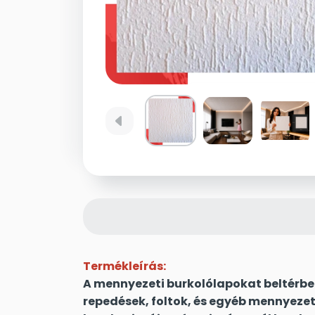
left
Termékleírás:
A mennyezeti burkolólapokat beltérbe
repedések, foltok, és egyéb mennyezet