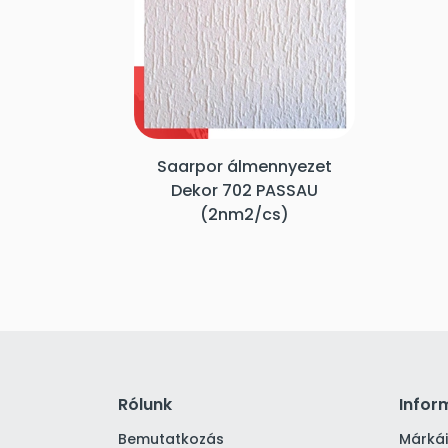
Saarpor álmennyezet
Dekor 702 PASSAU
(2nm2/cs)
Rólunk
Infor
Bemutatkozás
Márká