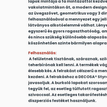
lapok mintája a fa mintázattól kezdve
vakolatmintákon át, a modern design-
az üvegszövet, geometrikus vagy 3 di
felhasználásával a mennyezet egy jell
látványos alkotóelemmé válhat. Lényeg
egyszerű és gyors ragaszthatóság, am
és nincs szükség különösebb alapozás
köszönhetően szinte bármilyen alapra
Felhasználás:
A felületnek tisztának, száraznak, sz
teherbírónak kell lenni. A termékek v
élesebb kés. A felrakást célszerű a m
kezdeni. A felrakáshoz a DECOSA® Sty
javasoljuk. A burkoló lapokat szorosan
tegyük fel, az esetleg túlfutott ragasz
szivaccsal. Az esetleges takarófesté
diszperziós festéket használjunk.