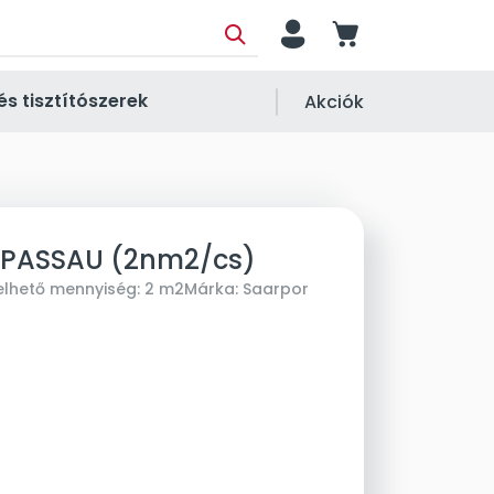
person
cart
és tisztítószerek
Akciók
 PASSAU (2nm2/cs)
elhető mennyiség:
2 m2
Márka:
Saarpor