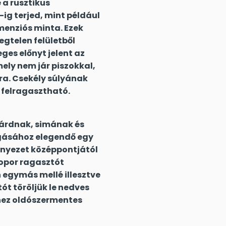
 a rusztikus
ig terjed, mint például
menziós minta. Ezek
egtelen felületből
es előnyt jelent az
ely nem jár piszokkal,
ra. Csekély súlyának
 felragasztható.
ilárdnak, simának és
ágásához elegendő egy
ennyezet középpontjától
ropor ragasztót
 egymás mellé illesztve
tót töröljük le nedves
shez oldószermentes