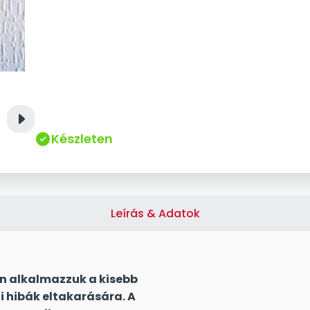
right
Készleten
Leírás & Adatok
n alkalmazzuk a kisebb
i hibák eltakarására. A