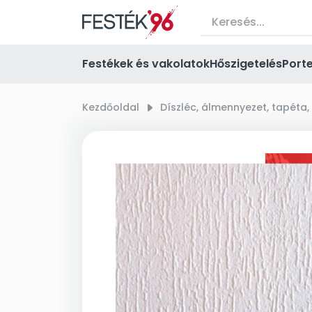
Festékek és vakolatok
Hőszigetelés
Port
Kezdőoldal
right_small
Díszléc, álmennyezet, tapéta,