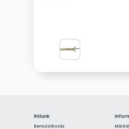
Rólunk
Infor
Bemutatkozás
Márká