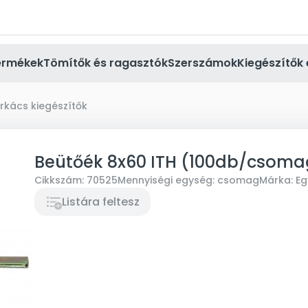
ermékek
Tömítők és ragasztók
Szerszámok
Kiegészítők 
rkács kiegészítők
Beütőék 8x60 ITH (100db/csoma
Cikkszám:
70525
Mennyiségi egység:
csomag
Márka:
Eg
Listára feltesz