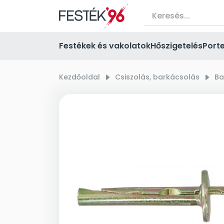
Festékek és vakolatok
Hőszigetelés
Port
Kezdőoldal
right_small
Csiszolás, barkácsolás
right_small
Ba