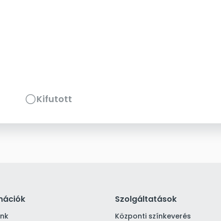
Kifutott
mációk
Szolgáltatások
ink
Központi színkeverés