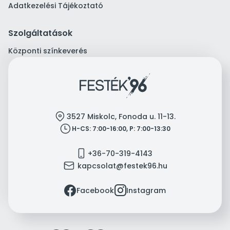
Adatkezelési Tájékoztató
Szolgáltatások
Központi színkeverés
location
3527 Miskolc, Fonoda u. 11-13.
clock
H-CS: 7:00-16:00, P: 7:00-13:30
mobile
+36-70-319-4143
mail
kapcsolat@festek96.hu
facebook
instagram
Facebook
Instagram