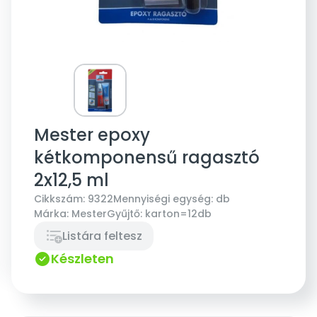
Mester epoxy
kétkomponensű ragasztó
2x12,5 ml
Cikkszám:
9322
Mennyiségi egység:
db
Márka:
Mester
Gyűjtő:
karton=12db
Listára feltesz
Készleten