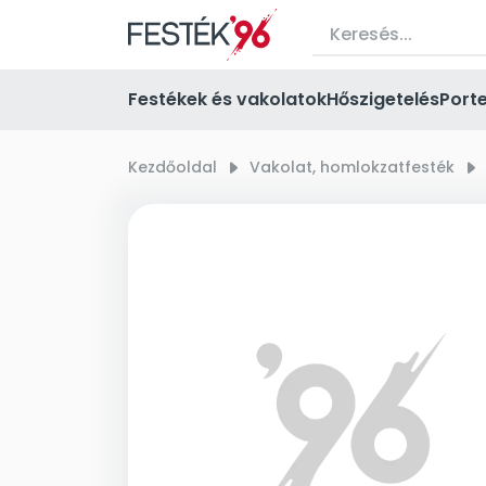
Festékek és vakolatok
Hőszigetelés
Port
Kezdőoldal
right_small
Vakolat, homlokzatfesték
right_small