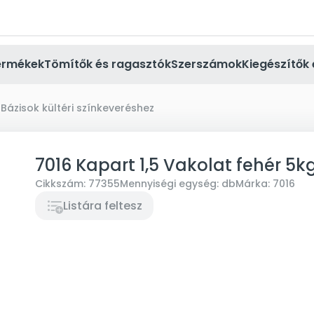
ermékek
Tömítők és ragasztók
Szerszámok
Kiegészítők 
Bázisok kültéri színkeveréshez
7016 Kapart 1,5 Vakolat fehér 5k
Cikkszám:
77355
Mennyiségi egység:
db
Márka:
7016
Listára feltesz