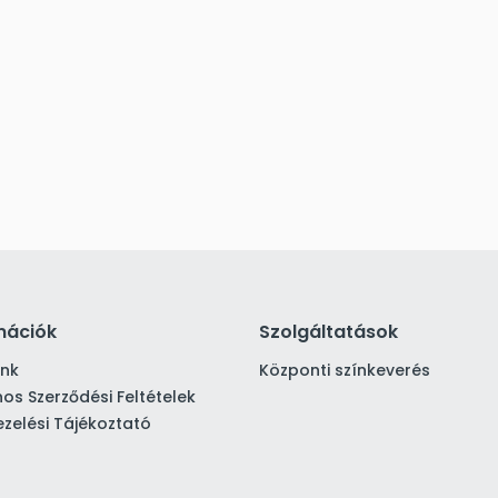
mációk
Szolgáltatások
ink
Központi színkeverés
nos Szerződési Feltételek
zelési Tájékoztató