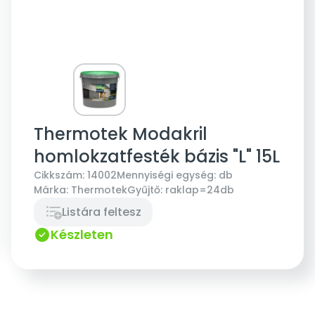
Thermotek Modakril
homlokzatfesték bázis "L" 15L
Cikkszám:
14002
Mennyiségi egység:
db
Márka:
Thermotek
Gyűjtő:
raklap=24db
Listára feltesz
Készleten