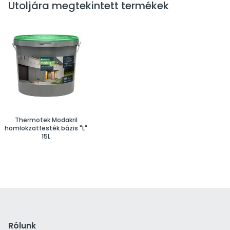
Utoljára megtekintett termékek
Thermotek Modakril
homlokzatfesték bázis "L"
15L
Rólunk