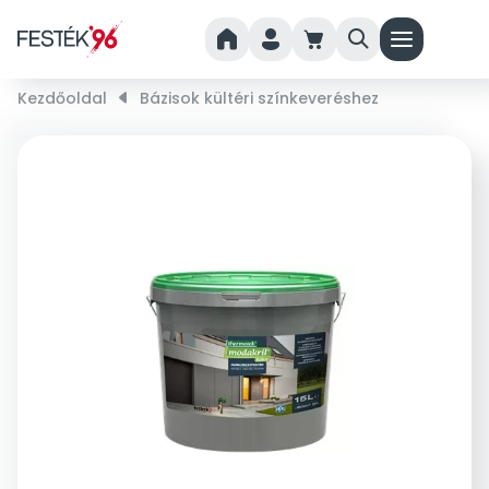
home
person
cart
search
menu
Kezdőoldal
right_small
Bázisok kültéri színkeveréshez