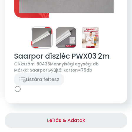
Saarpor díszléc PWX03 2m
Cikkszám:
80436
Mennyiségi egység:
db
Márka:
Saarpor
Gyűjtő:
karton=75db
Listára feltesz
Leírás & Adatok