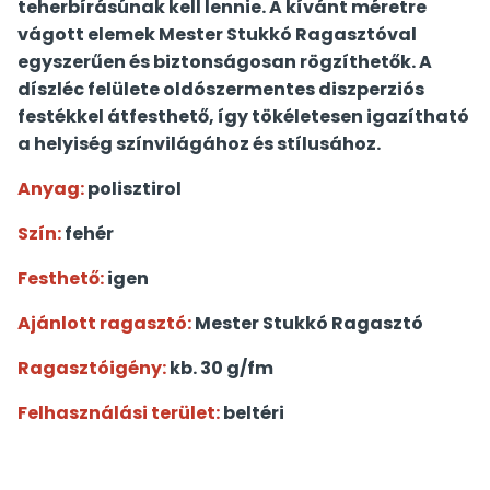
teherbírásúnak kell lennie. A kívánt méretre
vágott elemek Mester Stukkó Ragasztóval
egyszerűen és biztonságosan rögzíthetők. A
díszléc felülete oldószermentes diszperziós
festékkel átfesthető, így tökéletesen igazítható
a helyiség színvilágához és stílusához.
Anyag:
polisztirol
Szín:
fehér
Festhető:
igen
Ajánlott ragasztó:
Mester Stukkó Ragasztó
Ragasztóigény:
kb. 30 g/fm
Felhasználási terület:
beltéri