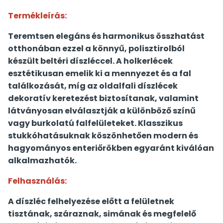
Termékleírás:
Teremtsen elegáns és harmonikus összhatást
otthonában ezzel a könnyű, polisztirolból
készült beltéri díszléccel. A holkerlécek
esztétikusan emelik ki a mennyezet és a fal
találkozását, míg az oldalfali díszlécek
dekoratív keretezést biztosítanak, valamint
látványosan elválasztják a különböző színű
vagy burkolatú falfelületeket. Klasszikus
stukkóhatásuknak köszönhetően modern és
hagyományos enteriőrökben egyaránt kiválóan
alkalmazhatók.
Felhasználás:
A díszléc felhelyezése előtt a felületnek
tisztának, száraznak, simának és megfelelő