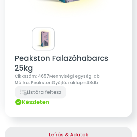
Peakston Falazóhabarcs
25kg
Cikkszám:
4657
Mennyiségi egység:
db
Márka:
Peakston
Gyűjtő:
raklap=48db
Listára feltesz
Készleten
Leírás & Adatok