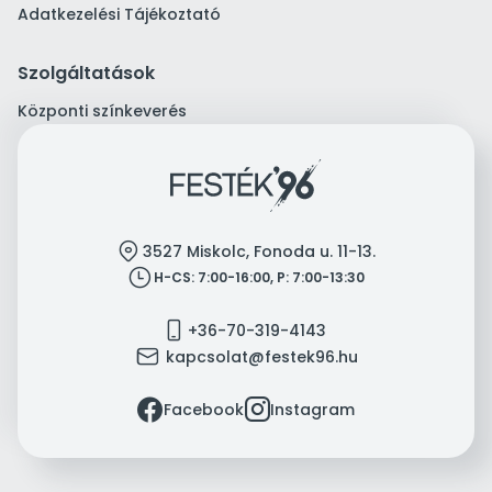
Adatkezelési Tájékoztató
Szolgáltatások
Központi színkeverés
location
3527 Miskolc, Fonoda u. 11-13.
clock
H-CS: 7:00-16:00, P: 7:00-13:30
mobile
+36-70-319-4143
mail
kapcsolat@festek96.hu
facebook
instagram
Facebook
Instagram