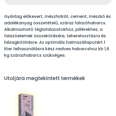
Gyárilag előkevert, mészhidrát, cement, mészkő és
adalékanyag összetételű, száraz falazóhabarcs.
Alkalmazható téglafalazatokhoz, pillérekhez, a
falazóelemek összekötésére, teherelosztásra és
hézagkitöltésre. Az optimális halmazállapotért 1
liter felhasználásra kész nedves habarcshoz kb 1,6
kg szárazhabarcs szükséges.
Utoljára megtekintett termékek