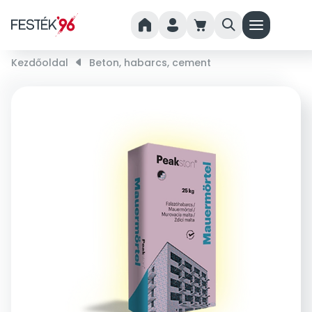
home
person
cart
search
menu
Kezdőoldal
right_small
Beton, habarcs, cement