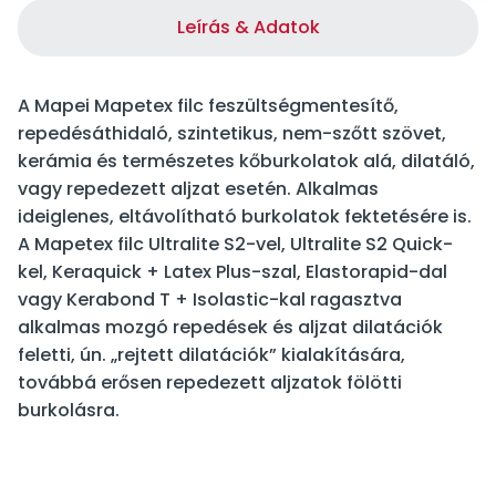
Leírás & Adatok
A Mapei Mapetex filc feszültségmentesítő,
repedésáthidaló, szintetikus, nem-szőtt szövet,
kerámia és természetes kőburkolatok alá, dilatáló,
vagy repedezett aljzat esetén. Alkalmas
ideiglenes, eltávolítható burkolatok fektetésére is.
A Mapetex filc Ultralite S2-vel, Ultralite S2 Quick-
kel, Keraquick + Latex Plus-szal, Elastorapid-dal
vagy Kerabond T + Isolastic-kal ragasztva
alkalmas mozgó repedések és aljzat dilatációk
feletti, ún. „rejtett dilatációk” kialakítására,
továbbá erősen repedezett aljzatok fölötti
burkolásra.