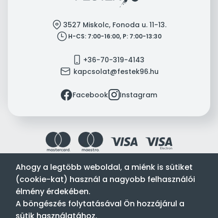
location
3527 Miskolc, Fonoda u. 11-13.
clock
H-CS: 7:00-16:00, P: 7:00-13:30
mobile
+36-70-319-4143
mail
kapcsolat@festek96.hu
facebook
instagram
Facebook
Instagram
Ahogy a legtöbb weboldal, a miénk is sütiket
(cookie-kat) használ a nagyobb felhasználói
Festék’96 Kft. © 1996-2024. Minden jog fenntartva.
élmény érdekében.
Tervezte és készítette:
Vision-Software, az Octopus 8 ERP
A böngészés folytatásával Ön hozzájárul a
forgalmazója
.
sütik használatához.