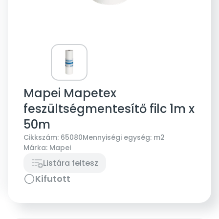
Mapei Mapetex
feszültségmentesítő filc 1m x
50m
Cikkszám:
65080
Mennyiségi egység:
m2
Márka:
Mapei
Listára feltesz
Kifutott