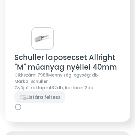
Schuller laposecset Allright
"M" műanyag nyéllel 40mm
Cikkszám:
7988
Mennyiségi egység:
db
Márka:
Schuller
Gyűjtő:
raklap=432db, karton=12db
Listára feltesz