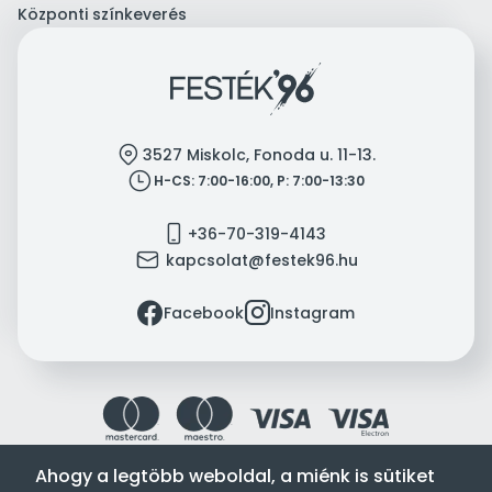
Központi színkeverés
location
3527 Miskolc, Fonoda u. 11-13.
clock
H-CS: 7:00-16:00, P: 7:00-13:30
mobile
+36-70-319-4143
mail
kapcsolat@festek96.hu
facebook
instagram
Facebook
Instagram
Ahogy a legtöbb weboldal, a miénk is sütiket