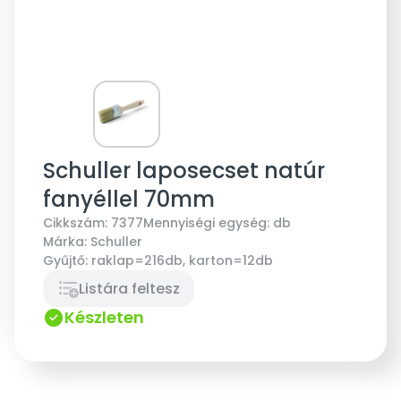
Schuller laposecset natúr
fanyéllel 70mm
Cikkszám:
7377
Mennyiségi egység:
db
Márka:
Schuller
Gyűjtő:
raklap=216db, karton=12db
Listára feltesz
Készleten