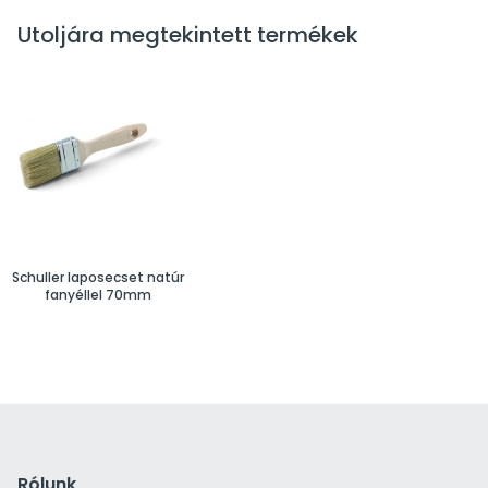
Utoljára megtekintett termékek
Schuller laposecset natúr
fanyéllel 70mm
Rólunk