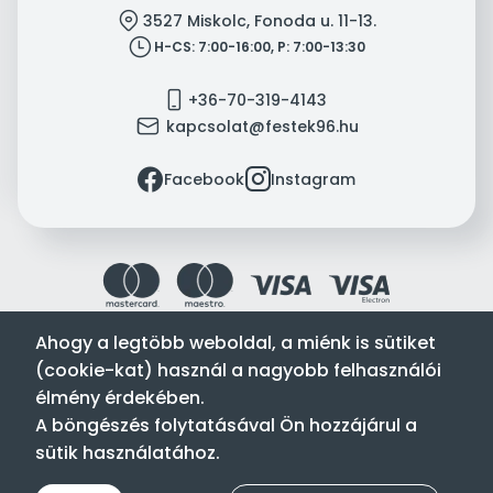
location
3527 Miskolc, Fonoda u. 11-13.
clock
H-CS: 7:00-16:00, P: 7:00-13:30
mobile
+36-70-319-4143
mail
kapcsolat@festek96.hu
facebook
instagram
Facebook
Instagram
Ahogy a legtöbb weboldal, a miénk is sütiket
(cookie-kat) használ a nagyobb felhasználói
Festék’96 Kft. © 1996-2024. Minden jog fenntartva.
élmény érdekében.
Tervezte és készítette:
Vision-Software, az Octopus 8 ERP
A böngészés folytatásával Ön hozzájárul a
forgalmazója
.
sütik használatához.