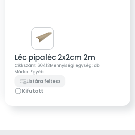
Léc pipaléc 2x2cm 2m
Cikkszám:
60413
Mennyiségi egység:
db
Márka:
Egyéb
Listára feltesz
Kifutott