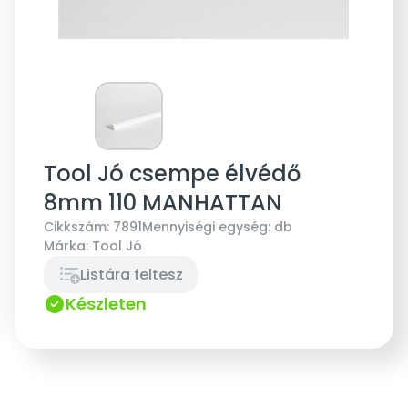
Tool Jó csempe élvédő
8mm 110 MANHATTAN
Cikkszám:
7891
Mennyiségi egység:
db
Márka:
Tool Jó
Listára feltesz
Készleten