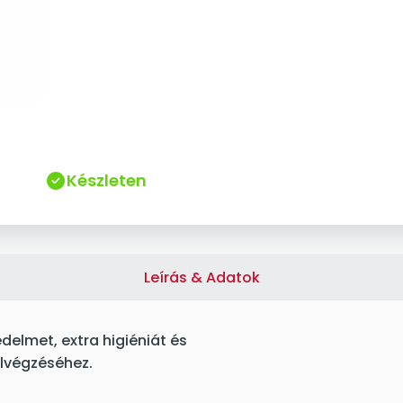
Készleten
Leírás & Adatok
delmet, extra higiéniát és
elvégzéséhez.