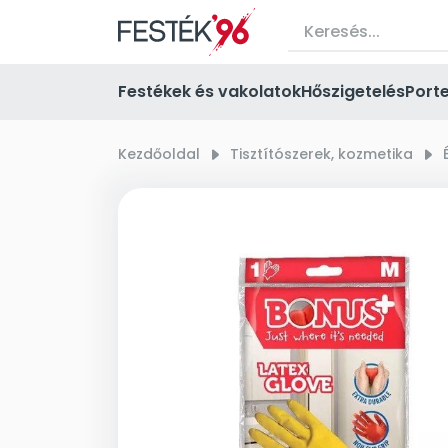
Festékek és vakolatok
Hőszigetelés
Port
Kezdőoldal
right_small
Tisztítószerek, kozmetika
right_small