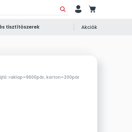
person
cart
és tisztítószerek
Akciók
jtő:
raklap=9600pár, karton=200pár