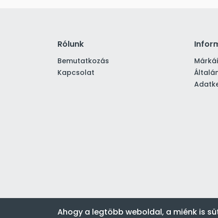
Rólunk
Infor
Bemutatkozás
Márká
Kapcsolat
Általá
Adatke
Ahogy a legtöbb weboldal, a miénk is sü