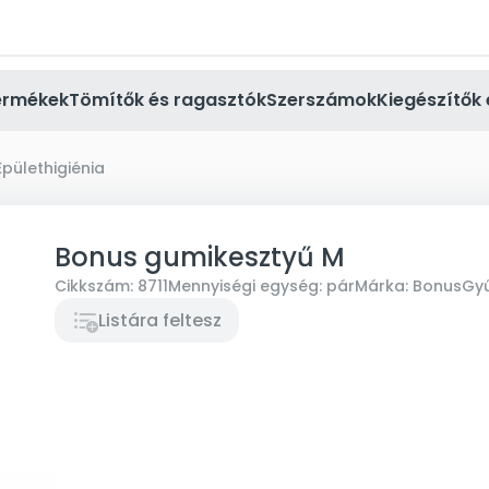
ermékek
Tömítők és ragasztók
Szerszámok
Kiegészítők 
Épülethigiénia
Bonus gumikesztyű M
Cikkszám:
8711
Mennyiségi egység:
pár
Márka:
Bonus
Gyű
Listára feltesz