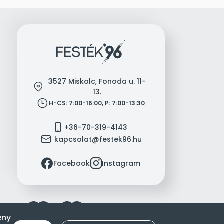
3527 Miskolc, Fonoda u. 11-
location
13.
clock
H-CS: 7:00-16:00, P: 7:00-13:30
mobile
+36-70-319-4143
mail
kapcsolat@festek96.hu
facebook
instagram
Facebook
Instagram
ény