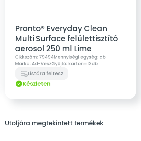
Pronto® Everyday Clean
Multi Surface felülettisztító
aerosol 250 ml Lime
Cikkszám:
79494
Mennyiségi egység:
db
Márka:
Ad-Vesz
Gyűjtő:
karton=12db
Listára feltesz
Készleten
Utoljára megtekintett termékek