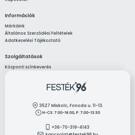
Információk
Márkáink
Általános Szerződési Feltételek
Adatkezelési Tájékoztató
Szolgáltatások
Központi színkeverés
location
3527 Miskolc, Fonoda u. 11-13.
clock
H-CS: 7:00-16:00, P: 7:00-13:30
mobile
+36-70-319-4143
mail
kapcsolat@festek96.hu