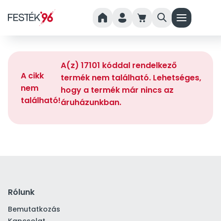
home
person
cart
search
menu
A(z) 17101 kóddal rendelkező
A cikk
termék nem található. Lehetséges,
nem
hogy a termék már nincs az
található!
áruházunkban.
Rólunk
Bemutatkozás