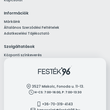
Kapcsolat
Információk
Márkáink
Általános Szerződési Feltételek
Adatkezelési Tájékoztató
Szolgáltatások
Központi színkeverés
location
3527 Miskolc, Fonoda u. 11-13.
clock
H-CS: 7:00-16:00, P: 7:00-13:30
mobile
+36-70-319-4143
mail
kapcsolat@festek96.hu