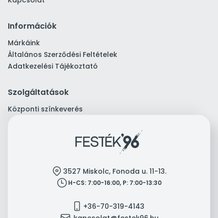
Kapcsolat
Információk
Márkáink
Általános Szerződési Feltételek
Adatkezelési Tájékoztató
Szolgáltatások
Központi színkeverés
location
3527 Miskolc, Fonoda u. 11-13.
clock
H-CS: 7:00-16:00, P: 7:00-13:30
mobile
+36-70-319-4143
mail
kapcsolat@festek96.hu