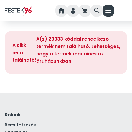
home
person
cart
search
menu
A(z) 23333 kóddal rendelkező
A cikk
termék nem található. Lehetséges,
nem
hogy a termék már nincs az
található!
áruházunkban.
Rólunk
Bemutatkozás