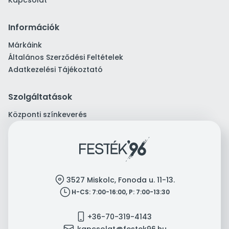
Kapcsolat
Információk
Márkáink
Általános Szerződési Feltételek
Adatkezelési Tájékoztató
Szolgáltatások
Központi színkeverés
location
3527 Miskolc, Fonoda u. 11-13.
clock
H-CS: 7:00-16:00, P: 7:00-13:30
mobile
+36-70-319-4143
mail
kapcsolat@festek96.hu