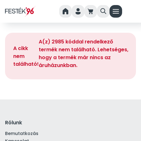
home
person
cart
search
menu
A(z) 2985 kóddal rendelkező
A cikk
termék nem található. Lehetséges,
nem
hogy a termék már nincs az
található!
áruházunkban.
Rólunk
Bemutatkozás