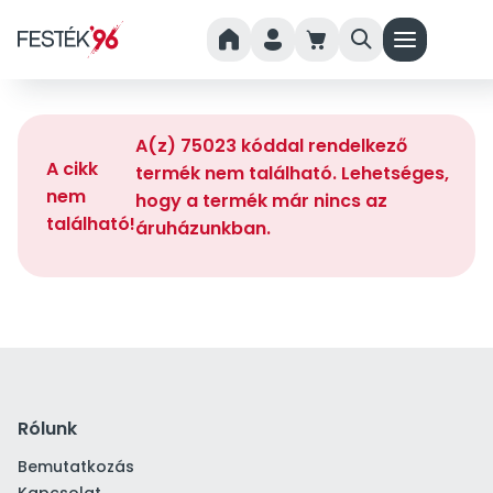
home
person
cart
search
menu
A(z) 75023 kóddal rendelkező
A cikk
termék nem található. Lehetséges,
nem
hogy a termék már nincs az
található!
áruházunkban.
Rólunk
Bemutatkozás