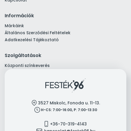
Kapcsolat
Információk
Márkáink
Általános Szerződési Feltételek
Adatkezelési Tájékoztató
Szolgáltatások
Központi színkeverés
location
3527 Miskolc, Fonoda u. 11-13.
clock
H-CS: 7:00-16:00, P: 7:00-13:30
mobile
+36-70-319-4143
mail
kapcsolat@festek96.hu