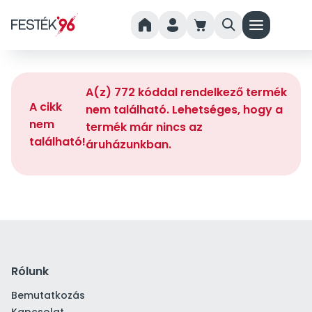
home
person
cart
search
menu
A(z) 772 kóddal rendelkező termék
A cikk
nem található. Lehetséges, hogy a
nem
termék már nincs az
található!
áruházunkban.
Rólunk
Bemutatkozás