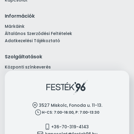
Kapcsolat
Információk
Márkáink
Általános Szerződési Feltételek
Adatkezelési Tájékoztató
Szolgáltatások
Központi színkeverés
location
3527 Miskolc, Fonoda u. 11-13.
clock
H-CS: 7:00-16:00, P: 7:00-13:30
mobile
+36-70-319-4143
mail
kapcsolat@festek96.hu