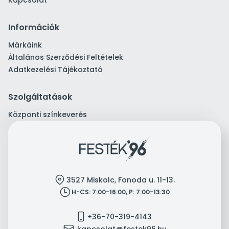
Kapcsolat
Információk
Márkáink
Általános Szerződési Feltételek
Adatkezelési Tájékoztató
Szolgáltatások
Központi színkeverés
location
3527 Miskolc, Fonoda u. 11-13.
clock
H-CS: 7:00-16:00, P: 7:00-13:30
mobile
+36-70-319-4143
mail
kapcsolat@festek96.hu