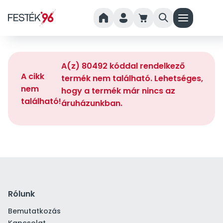
home
person
cart
search
menu
A(z) 80492 kóddal rendelkező
A cikk
termék nem található. Lehetséges,
nem
hogy a termék már nincs az
található!
áruházunkban.
Rólunk
Bemutatkozás