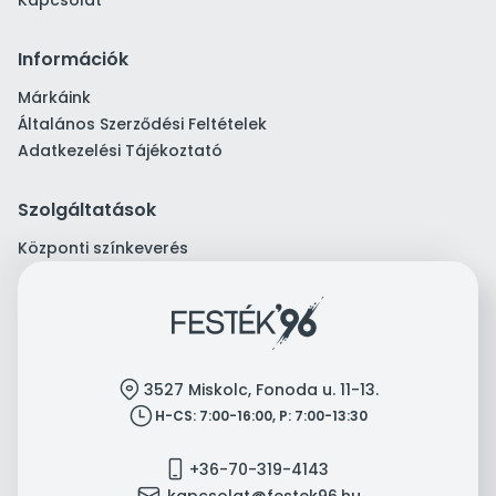
Kapcsolat
Információk
Márkáink
Általános Szerződési Feltételek
Adatkezelési Tájékoztató
Szolgáltatások
Központi színkeverés
location
3527 Miskolc, Fonoda u. 11-13.
clock
H-CS: 7:00-16:00, P: 7:00-13:30
mobile
+36-70-319-4143
mail
kapcsolat@festek96.hu