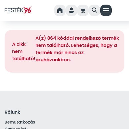
home
person
cart
search
menu
A(z) 864 kóddal rendelkező termék
A cikk
nem található. Lehetséges, hogy a
nem
termék már nincs az
található!
áruházunkban.
Rólunk
Bemutatkozás