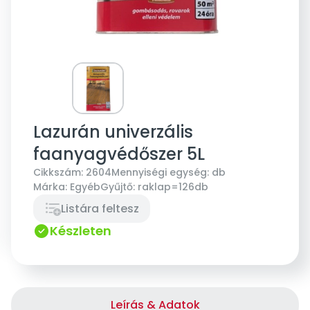
Lazurán univerzális
faanyagvédőszer 5L
Cikkszám:
2604
Mennyiségi egység:
db
Márka:
Egyéb
Gyűjtő:
raklap=126db
Listára feltesz
Készleten
Leírás & Adatok