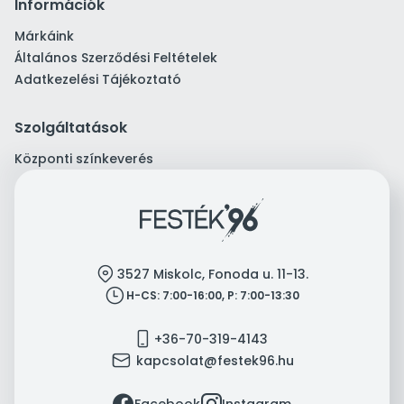
Információk
Márkáink
Általános Szerződési Feltételek
Adatkezelési Tájékoztató
Szolgáltatások
Központi színkeverés
location
3527 Miskolc, Fonoda u. 11-13.
clock
H-CS: 7:00-16:00, P: 7:00-13:30
mobile
+36-70-319-4143
mail
kapcsolat@festek96.hu
facebook
instagram
Facebook
Instagram